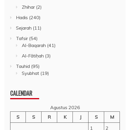
Zhihar
(2)
Hadis
(240)
Sejarah
(11)
Tafsir
(54)
Al-Baqarah
(41)
Al-Fātiḥah
(3)
Tauhid
(95)
Syubhat
(19)
CALENDAR
Agustus 2026
S
S
R
K
J
S
M
1
2