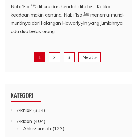
Nabi ‘Isa ﷺ diburu dan hendak dihabisi. Ketika
keadaan makin genting, Nabi ‘Isa ﷺ menemui murid-
muridnya dari kalangan Hawariyyin yang jumlahnya
ada dua belas orang.
1
2
3
Next »
KATEGORI
Akhlak
(314)
Akidah
(404)
Ahlussunnah
(123)