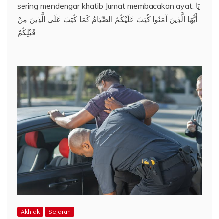
sering mendengar khatib Jumat membacakan ayat: يَا
أَيُّهَا الَّذِينَ آمَنُوا كُتِبَ عَلَيْكُمُ الصِّيَامُ كَمَا كُتِبَ عَلَى الَّذِينَ مِنْ
قَبْلِكُمْ
Akhlak
Sejarah