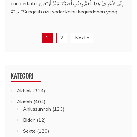
pun berkata: إِنِّي لَأَعْرِفُ هَذَا الْغَمَّ بِذَنْبٍ أَصَبْتُهُ مُنْذُ أَرْبَعِينَ
سَنَةً. “Sungguh aku sadar kalau kegundahan yang
1
2
Next »
KATEGORI
Akhlak
(314)
Akidah
(404)
Ahlussunnah
(123)
Bidah
(12)
Sekte
(129)