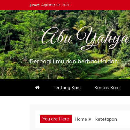
Skip
Jumat, Agustus 07, 2026
to
content
Berbagi ilmu dan berbagi faidah
Tentang Kami
Kontak Kami
You are Here
Home
ketetapan