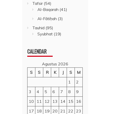
Tafsir
(54)
Al-Baqarah
(41)
Al-Fātiḥah
(3)
Tauhid
(95)
Syubhat
(19)
CALENDAR
Agustus 2026
S
S
R
K
J
S
M
1
2
3
4
5
6
7
8
9
10
11
12
13
14
15
16
17
18
19
20
21
22
23