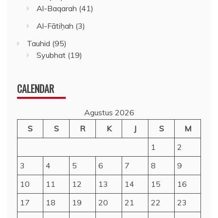
Al-Baqarah
(41)
Al-Fātiḥah
(3)
Tauhid
(95)
Syubhat
(19)
CALENDAR
Agustus 2026
S
S
R
K
J
S
M
1
2
3
4
5
6
7
8
9
10
11
12
13
14
15
16
17
18
19
20
21
22
23