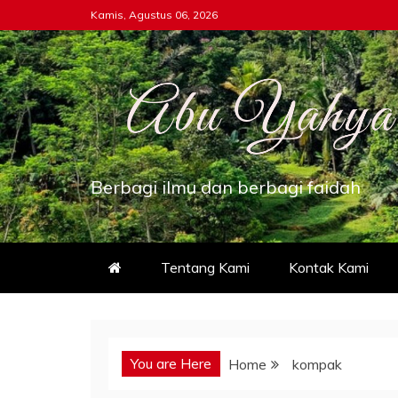
Skip
Kamis, Agustus 06, 2026
to
content
Berbagi ilmu dan berbagi faidah
Tentang Kami
Kontak Kami
You are Here
Home
kompak