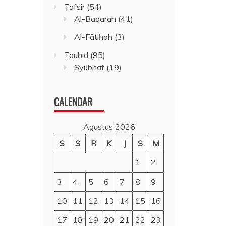
Tafsir
(54)
Al-Baqarah
(41)
Al-Fātiḥah
(3)
Tauhid
(95)
Syubhat
(19)
CALENDAR
Agustus 2026
S
S
R
K
J
S
M
1
2
3
4
5
6
7
8
9
10
11
12
13
14
15
16
17
18
19
20
21
22
23