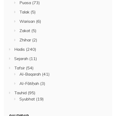
Puasa
(73)
Talak
(5)
Warisan
(6)
Zakat
(5)
Zhihar
(2)
Hadis
(240)
Sejarah
(11)
Tafsir
(54)
Al-Baqarah
(41)
Al-Fātiḥah
(3)
Tauhid
(95)
Syubhat
(19)