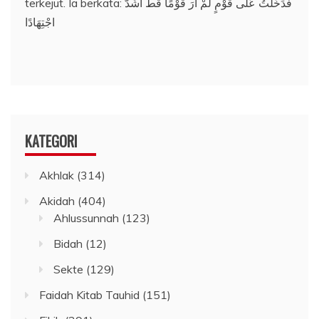
terkejut. Ia berkata: فَدَخَلْتُ عَلَى قَوْمٍ لَمْ أَرَ قَوْمًا قَطُّ أَشَدَّ
اجْتِهَادًا
KATEGORI
Akhlak
(314)
Akidah
(404)
Ahlussunnah
(123)
Bidah
(12)
Sekte
(129)
Faidah Kitab Tauhid
(151)