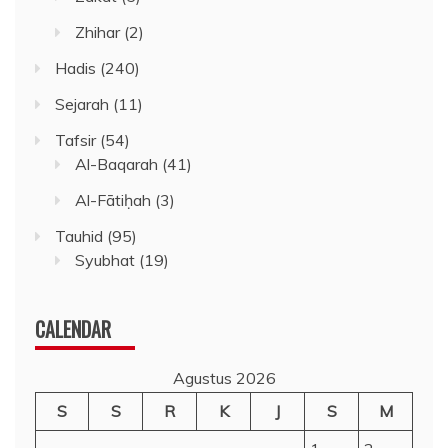
Zhihar
(2)
Hadis
(240)
Sejarah
(11)
Tafsir
(54)
Al-Baqarah
(41)
Al-Fātiḥah
(3)
Tauhid
(95)
Syubhat
(19)
CALENDAR
Agustus 2026
S
S
R
K
J
S
M