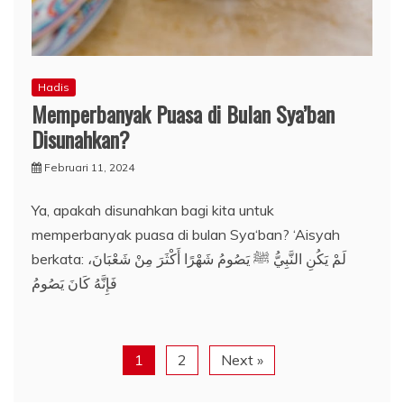
Hadis
Memperbanyak Puasa di Bulan Sya’ban
Disunahkan?
Februari 11, 2024
Ya, apakah disunahkan bagi kita untuk
memperbanyak puasa di bulan Sya‘ban? ‘Aisyah
berkata: لَمْ يَكُنِ النَّبِيُّ ﷺ يَصُومُ شَهْرًا أَكْثَرَ مِنْ شَعْبَانَ،
فَإِنَّهُ كَانَ يَصُومُ
1
2
Next »