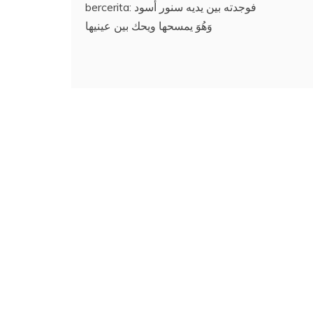
bercerita: فوجدته بين يديه سنور أسود
وَهُوَ يمسحها ويحك بين عينيها