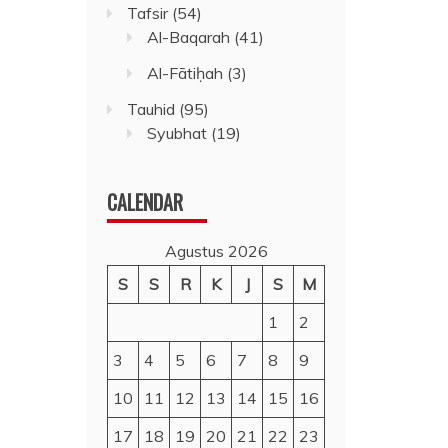
Tafsir
(54)
Al-Baqarah
(41)
Al-Fātiḥah
(3)
Tauhid
(95)
Syubhat
(19)
CALENDAR
Agustus 2026
S
S
R
K
J
S
M
1
2
3
4
5
6
7
8
9
10
11
12
13
14
15
16
17
18
19
20
21
22
23