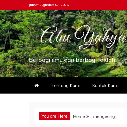
Skip
Jumat, Agustus 07, 2026
to
content
Berbagi ilmu dan berbagi faidah
Tentang Kami
Kontak Kami
You are Here
Home
mengeong