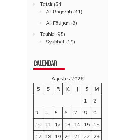
Tafsir
(54)
Al-Baqarah
(41)
Al-Fātiḥah
(3)
Tauhid
(95)
Syubhat
(19)
CALENDAR
Agustus 2026
S
S
R
K
J
S
M
1
2
3
4
5
6
7
8
9
10
11
12
13
14
15
16
17
18
19
20
21
22
23