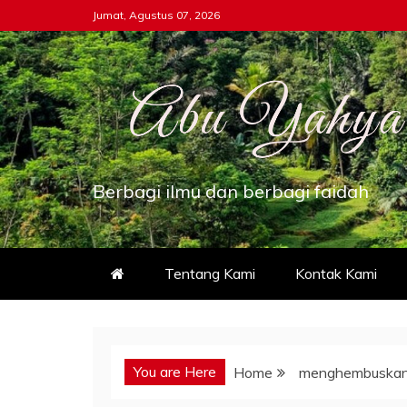
Skip
Jumat, Agustus 07, 2026
to
content
Berbagi ilmu dan berbagi faidah
Tentang Kami
Kontak Kami
You are Here
Home
menghembuska