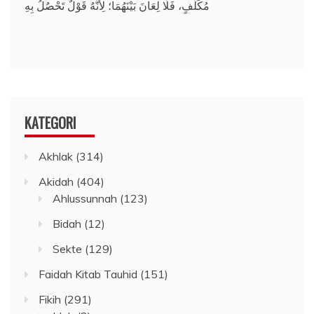
مُكَلَّفٍ، فَلَا لِعَانَ بَيْنَهُمَا؛ لِأَنَّهُ قَوْلٌ تَحْصُلُ بِهِ
KATEGORI
Akhlak
(314)
Akidah
(404)
Ahlussunnah
(123)
Bidah
(12)
Sekte
(129)
Faidah Kitab Tauhid
(151)
Fikih
(291)