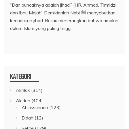
“Dan puncaknya adalah jihad.” (HR. Ahmad, Tirmidzi
dan Ibnu Majah) Demikianlah Nabi ﷺ menyebutkan
kedudukan jihad. Beliau menerangkan bahwa amalan
dalam Islam yang paling tinggi
KATEGORI
Akhlak
(314)
Akidah
(404)
Ahlussunnah
(123)
Bidah
(12)
Sekte
(129)