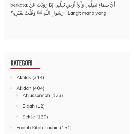
berkata: أَيُّ سَمَاءٍ تُظِلُّنِي وَأَيُّ أَرْضٍ تُقِلُّنِي إِذَا رَوَيْتُ عَنْ
رَسُولِ اللَّهِ ﷺ وَقُلْتُ بِغَيْرِهِ؟! “Langit mana yang
KATEGORI
Akhlak
(314)
Akidah
(404)
Ahlussunnah
(123)
Bidah
(12)
Sekte
(129)
Faidah Kitab Tauhid
(151)