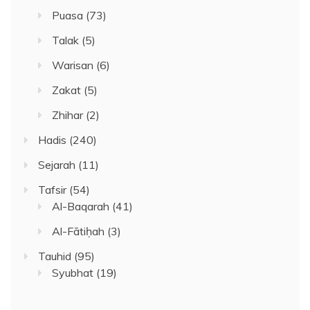
Puasa
(73)
Talak
(5)
Warisan
(6)
Zakat
(5)
Zhihar
(2)
Hadis
(240)
Sejarah
(11)
Tafsir
(54)
Al-Baqarah
(41)
Al-Fātiḥah
(3)
Tauhid
(95)
Syubhat
(19)