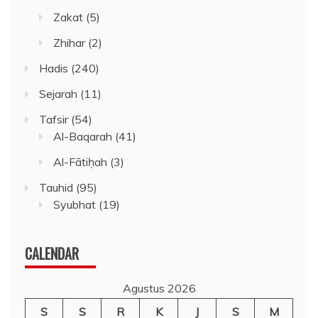
Zakat
(5)
Zhihar
(2)
Hadis
(240)
Sejarah
(11)
Tafsir
(54)
Al-Baqarah
(41)
Al-Fātiḥah
(3)
Tauhid
(95)
Syubhat
(19)
CALENDAR
Agustus 2026
S
S
R
K
J
S
M