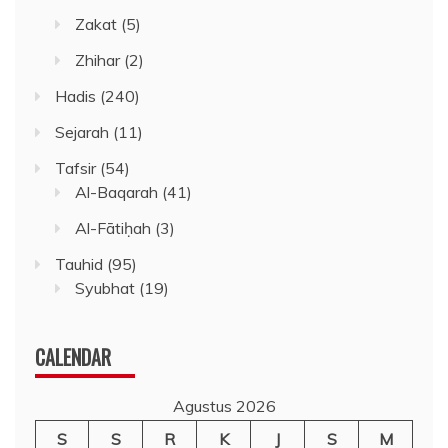
Zakat
(5)
Zhihar
(2)
Hadis
(240)
Sejarah
(11)
Tafsir
(54)
Al-Baqarah
(41)
Al-Fātiḥah
(3)
Tauhid
(95)
Syubhat
(19)
CALENDAR
Agustus 2026
S
S
R
K
J
S
M