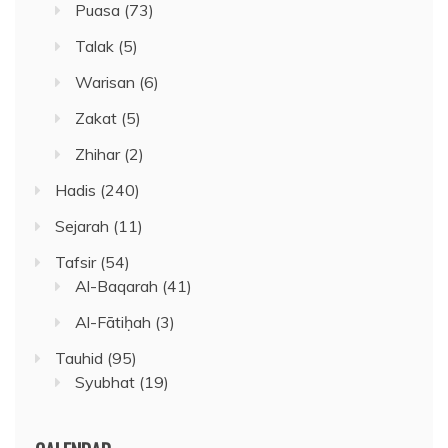
Puasa
(73)
Talak
(5)
Warisan
(6)
Zakat
(5)
Zhihar
(2)
Hadis
(240)
Sejarah
(11)
Tafsir
(54)
Al-Baqarah
(41)
Al-Fātiḥah
(3)
Tauhid
(95)
Syubhat
(19)