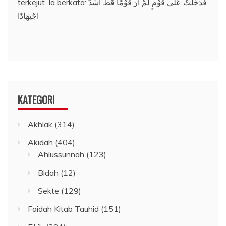
terkejut. Ia berkata: فَدَخَلْتُ عَلَى قَوْمٍ لَمْ أَرَ قَوْمًا قَطُّ أَشَدَّ
اجْتِهَادًا
KATEGORI
Akhlak
(314)
Akidah
(404)
Ahlussunnah
(123)
Bidah
(12)
Sekte
(129)
Faidah Kitab Tauhid
(151)