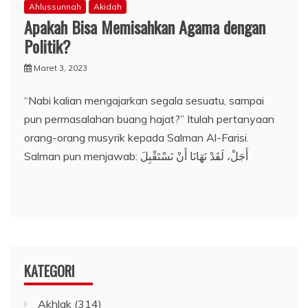
Ahlussunnah
Akidah
Apakah Bisa Memisahkan Agama dengan
Politik?
Maret 3, 2023
“Nabi kalian mengajarkan segala sesuatu, sampai
pun permasalahan buang hajat?” Itulah pertanyaan
orang-orang musyrik kepada Salman Al-Farisi.
Salman pun menjawab: أَجَلْ، لَقَدْ نَهَانَا أَنْ نَسْتَقْبِلَ
KATEGORI
Akhlak
(314)