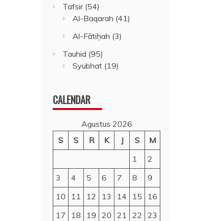
Tafsir
(54)
Al-Baqarah
(41)
Al-Fātiḥah
(3)
Tauhid
(95)
Syubhat
(19)
CALENDAR
Agustus 2026
S
S
R
K
J
S
M
1
2
3
4
5
6
7
8
9
10
11
12
13
14
15
16
17
18
19
20
21
22
23