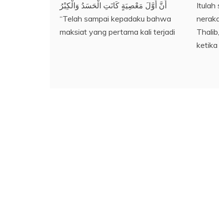
Itulah
أَنَّ أَوَّلَ مَعْصِيَةٍ كَانَتِ الْحَسَدُ وَالْكِبْرُ
neraka
“Telah sampai kepadaku bahwa
Thalib
maksiat yang pertama kali terjadi
ketika