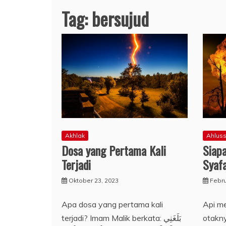
Tag:
bersujud
Ahlus
Akhlak
Siap
Dosa yang Pertama Kali
Syaf
Terjadi
Febru
Oktober 23, 2023
Api m
Apa dosa yang pertama kali
otakny
terjadi? Imam Malik berkata: بَلَغَنِي