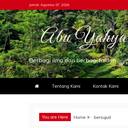
Skip
Jumat, Agustus 07, 2026
to
content
Berbagi ilmu dan berbagi faidah
Tentang Kami
Kontak Kami
You are Here
Home
bersujud