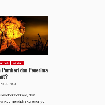
sunnah
Akidah
a Pemberi dan Penerima
aat?
ari 28, 2023
embakar kakinya, dan
a ikut mendidih karenanya.