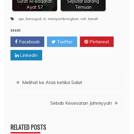
Surat Al-Baqarah
Seputar Barang
Ayat 57
Temuan
api
,
bersujud
,
iri
,
menyombongkan
,
roh
,
tanah
SHARE
Facebook
Twitter
Pinterest
Linkedin
Navigasi
Melihat ke Atas ketika Salat
pos
Sebab Kesesatan Jahmiyyah
RELATED POSTS