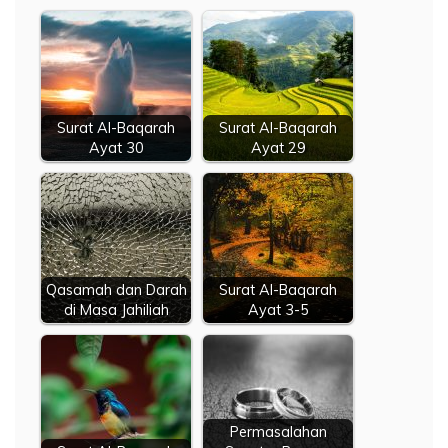
Surat Al-Baqarah
Surat Al-Baqarah
Ayat 30
Ayat 29
Qasamah dan Darah
Surat Al-Baqarah
di Masa Jahiliah
Ayat 3-5
Permasalahan