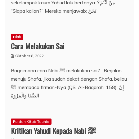
sekelompok kaum Yahud lalu bertanya: مَنْ أَنْتُمْ؟
“Siapa kalian?” Mereka menjawab: نَحْنُ
Fikih
Cara Melakukan Sai
Oktober 8, 2022
Bagaimana cara Nabi ﷺ melakukan sai? Berjalan
menuju Shafa. Jika sudah dekat dengan Shafa, beliau
ﷺ membaca firman-Nya (QS. Al-Baqarah: 158): إِنَّ
الصَّفَا وَالْمَرْوَةَ
Faidah Kitab Tauhid
Kritikan Yahudi Kepada Nabi ﷺ