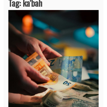
Tag:
ka’bah