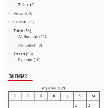
Zhihar
(2)
Hadis
(240)
Sejarah
(11)
Tafsir
(54)
Al-Baqarah
(41)
Al-Fātiḥah
(3)
Tauhid
(95)
Syubhat
(19)
CALENDAR
Agustus 2026
S
S
R
K
J
S
M
1
2