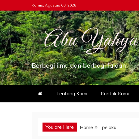
Skip
Kamis, Agustus 06, 2026
to
content
Berbagi ilmu dan berbagi faidah
Tentang Kami
Kontak Kami
You are Here
Home
pelaku