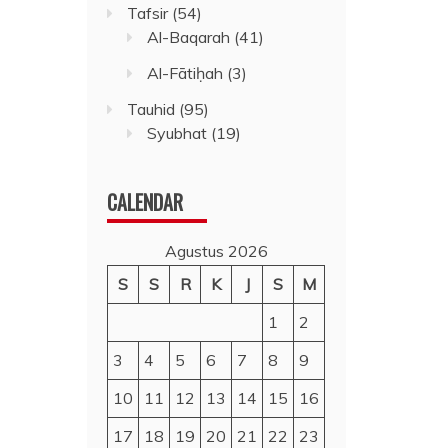
Tafsir
(54)
Al-Baqarah
(41)
Al-Fātiḥah
(3)
Tauhid
(95)
Syubhat
(19)
CALENDAR
Agustus 2026
S
S
R
K
J
S
M
1
2
3
4
5
6
7
8
9
10
11
12
13
14
15
16
17
18
19
20
21
22
23