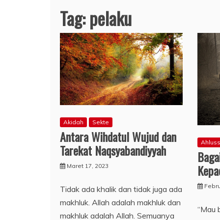
Tag:
pelaku
Akidah
Sekte
Antara Wihdatul Wujud dan
Ahlus
Tarekat Naqsyabandiyyah
Baga
Kepa
Maret 17, 2023
Febru
Tidak ada khalik dan tidak juga ada
makhluk. Allah adalah makhluk dan
“Mau b
makhluk adalah Allah. Semuanya