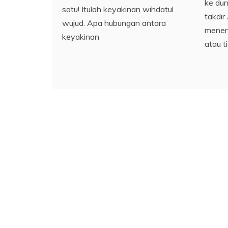
ke dun
satu! Itulah keyakinan wihdatul
takdir
wujud. Apa hubungan antara
menent
keyakinan
atau t