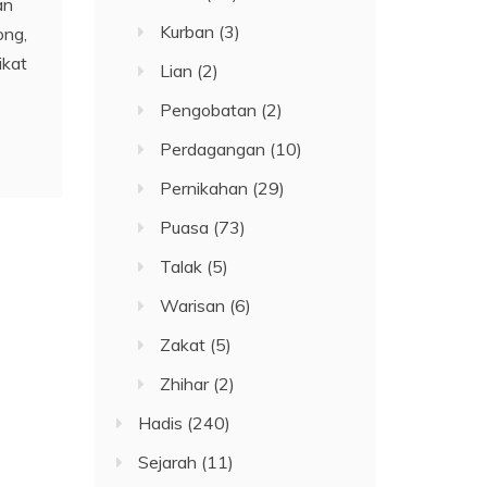
an
Kurban
(3)
ong,
ikat
Lian
(2)
Pengobatan
(2)
Perdagangan
(10)
Pernikahan
(29)
Puasa
(73)
Talak
(5)
Warisan
(6)
Zakat
(5)
Zhihar
(2)
Hadis
(240)
Sejarah
(11)