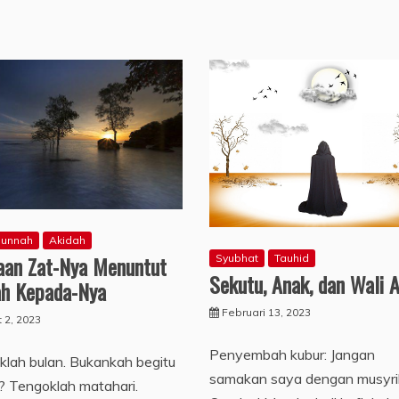
sunnah
Akidah
aan Zat-Nya Menuntut
Syubhat
Tauhid
Sekutu, Anak, dan Wali A
ah Kepada-Nya
Februari 13, 2023
 2, 2023
Penyembah kubur: Jangan
lah bulan. Bukankah begitu
samakan saya dengan musyri
? Tengoklah matahari.