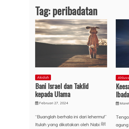
Tag:
peribadatan
Akidah
Ahlus
Bani Israel dan Taklid
Kees
kepada Ulama
Ibad
Februari 27, 2024
Maret
“Buanglah berhala ini dari lehermu!”
Tengok
Itulah yang dikatakan oleh Nabi ﷺ
agung