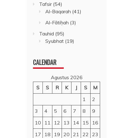
Tafsir
(54)
Al-Baqarah
(41)
Al-Fātiḥah
(3)
Tauhid
(95)
Syubhat
(19)
CALENDAR
Agustus 2026
S
S
R
K
J
S
M
1
2
3
4
5
6
7
8
9
10
11
12
13
14
15
16
17
18
19
20
21
22
23