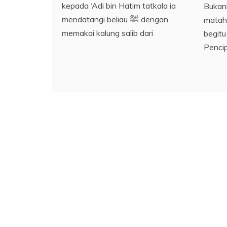
kepada ‘Adi bin Hatim tatkala ia
Bukan
mendatangi beliau ﷺ dengan
mataha
memakai kalung salib dari
begitu
Pencip