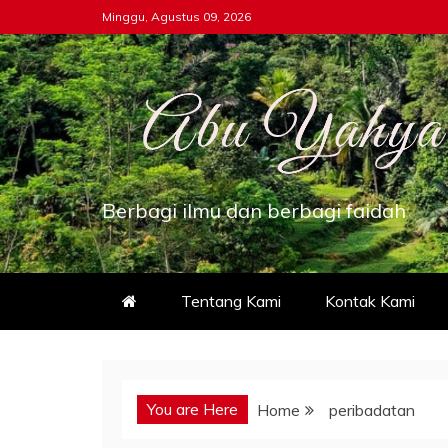
Skip
Minggu, Agustus 09, 2026
to
content
Berbagi ilmu dan berbagi faidah
Tentang Kami
Kontak Kami
You are Here
Home
peribadatan