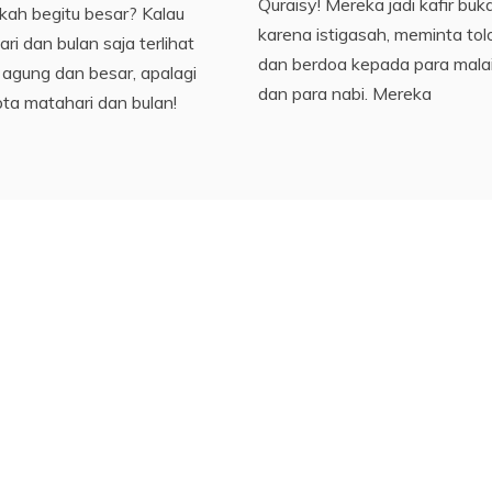
Quraisy! Mereka jadi kafir buk
kah begitu besar? Kalau
karena istigasah, meminta tol
ri dan bulan saja terlihat
dan berdoa kepada para mala
 agung dan besar, apalagi
dan para nabi. Mereka
ta matahari dan bulan!