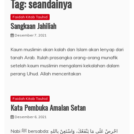
Tag:
seandainya
Faidah Kitab Tauhid
Sangkaan Jahiliah
Desember 7, 2021
Kaum muslimin akan kalah dan Islam akan lenyap dari
tanah Arab. Itulah prasangka orang-orang munafik
setelah kaum muslimin mengalami kekalahan dalam
perang Uhud. Allah menceritakan
Faidah Kitab Tauhid
Kata Pembuka Amalan Setan
Desember 6, 2021
Nabi ﷺ bersabda: احْرِصْ عَلَى مَا يَنْفَعُكَ، وَاسْتَعِنْ بِاللهِ