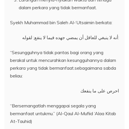
dalam perkara yang tidak bermanfaat.
Syekh Muhammad bin Saleh Al-‘Utsaimin berkata:
أنه لا ينبغي للعاقل أن يمضي جهده فيما لا ينفع; لقوله:
“Sesungguhnya tidak pantas bagi orang yang
berakal untuk mencurahkan kesungguhannya dalam
perkara yang tidak bermanfaat.sebagaimana sabda
beliau:
احرص على ما ينفعك
“Bersemangatlah menggapai segala yang
bermanfaat untukmu.” (Al-Qaul Al-Mufiid ‘Alaa Kitab
At-Tauhid)