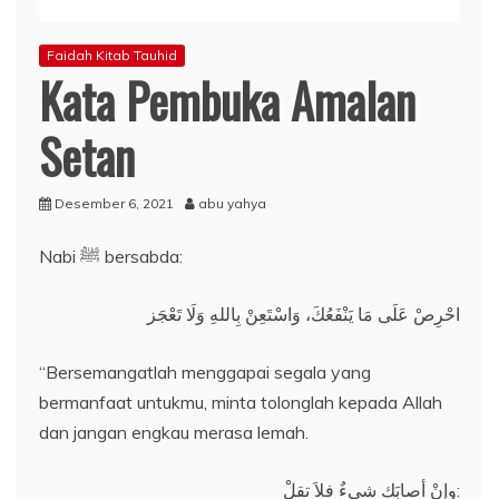
Faidah Kitab Tauhid
Kata Pembuka Amalan
Setan
Desember 6, 2021
abu yahya
Nabi ﷺ bersabda:
احْرِصْ عَلَى مَا يَنْفَعُكَ، وَاسْتَعِنْ بِاللهِ وَلَا تَعْجَز
“Bersemangatlah menggapai segala yang
bermanfaat untukmu, minta tolonglah kepada Allah
dan jangan engkau merasa lemah.
وإنْ أصابَك شيءٌ فلاَ تقلْ: