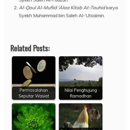
Al-Qaul Al-Mufiid ‘Alaa Kitab At-Tauhid
karya
Syekh Muhammad bin Saleh Al-‘Utsaimin.
Related Posts:
Permasalahan
Nilai Penghujung
Seputar Wasiat
Ramadhan