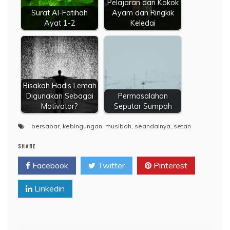
Pelajaran dari Kokok
Surat Al-Fatihah
Ayam dan Ringkik
Ayat 1-2
Keledai
Bisakah Hadis Lemah
Digunakan Sebagai
Permasalahan
Motivator?
Seputar Sumpah
bersabar
,
kebingungan
,
musibah
,
seandainya
,
setan
SHARE
Facebook
Twitter
Pinterest
Linkedin