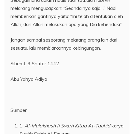
Sebagaimana dalam hadis tadi, tatkala Nabi ﷺ
melarang mengucapkan: “Seandainya saja…” Nabi
memberikan gantinya yaitu: “Ini telah ditentukan oleh
Allah, dan Allah melakukan apa yang Dia kehendaki”.
Jangan sampai seseorang melarang orang lain dari
sesuatu, lalu membiarkannya kebingungan.
Siberut, 3 Shafar 1442
Abu Yahya Adiya
Sumber:
1.
Al-Mulakhash fi Syarh Kitab At-Tauhid
karya
Syekh Saleh Al-Fauzan.