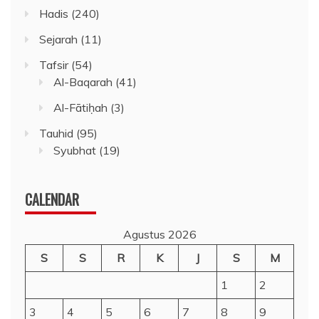
Hadis
(240)
Sejarah
(11)
Tafsir
(54)
Al-Baqarah
(41)
Al-Fātiḥah
(3)
Tauhid
(95)
Syubhat
(19)
CALENDAR
Agustus 2026
S
S
R
K
J
S
M
1
2
3
4
5
6
7
8
9