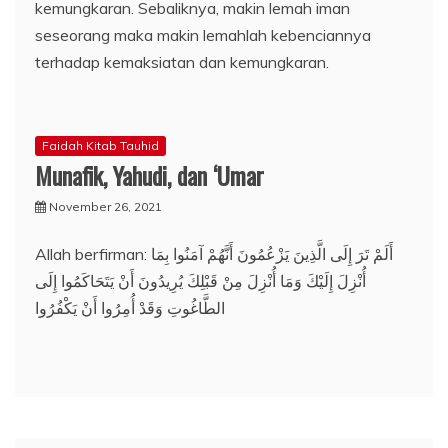
kemungkaran. Sebaliknya, makin lemah iman
seseorang maka makin lemahlah kebenciannya
terhadap kemaksiatan dan kemungkaran.
Faidah Kitab Tauhid
Munafik, Yahudi, dan ‘Umar
November 26, 2021
Allah berfirman: أَلَمْ تَرَ إِلَى الَّذِينَ يَزْعُمُونَ أَنَّهُمْ آمَنُوا بِمَا
أُنْزِلَ إِلَيْكَ وَمَا أُنْزِلَ مِنْ قَبْلِكَ يُرِيدُونَ أَنْ يَتَحَاكَمُوا إِلَى
الطَّاغُوتِ وَقَدْ أُمِرُوا أَنْ يَكْفُرُوا