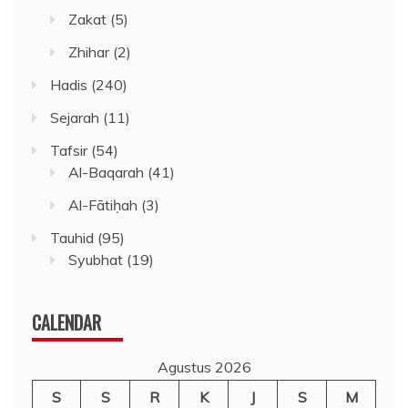
Zakat
(5)
Zhihar
(2)
Hadis
(240)
Sejarah
(11)
Tafsir
(54)
Al-Baqarah
(41)
Al-Fātiḥah
(3)
Tauhid
(95)
Syubhat
(19)
CALENDAR
Agustus 2026
S
S
R
K
J
S
M