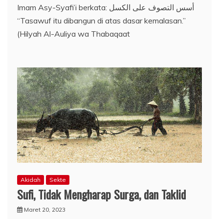
Imam Asy-Syafi’i berkata: أسس التصوف على الكسل
“Tasawuf itu dibangun di atas dasar kemalasan.”
(Hilyah Al-Auliya wa Thabaqaat
Akidah
Sekte
Sufi, Tidak Mengharap Surga, dan Taklid
Maret 20, 2023