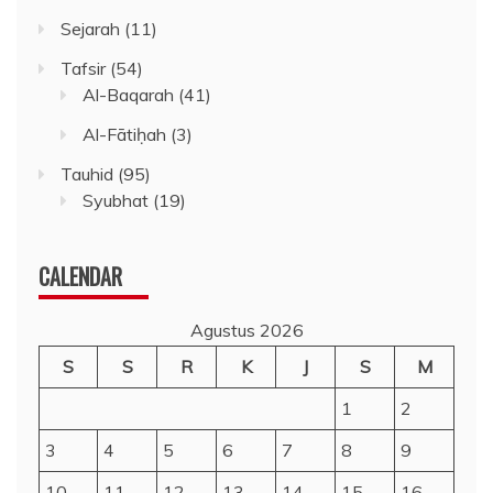
Sejarah
(11)
Tafsir
(54)
Al-Baqarah
(41)
Al-Fātiḥah
(3)
Tauhid
(95)
Syubhat
(19)
CALENDAR
Agustus 2026
S
S
R
K
J
S
M
1
2
3
4
5
6
7
8
9
10
11
12
13
14
15
16