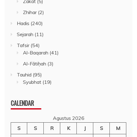
Zakat
(5)
Zhihar
(2)
Hadis
(240)
Sejarah
(11)
Tafsir
(54)
Al-Baqarah
(41)
Al-Fātiḥah
(3)
Tauhid
(95)
Syubhat
(19)
CALENDAR
Agustus 2026
S
S
R
K
J
S
M