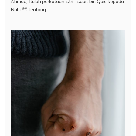
Ahmad) Itulah perkataan istri Tsabit bin Qais kepada
Nabi ﷺ tentang