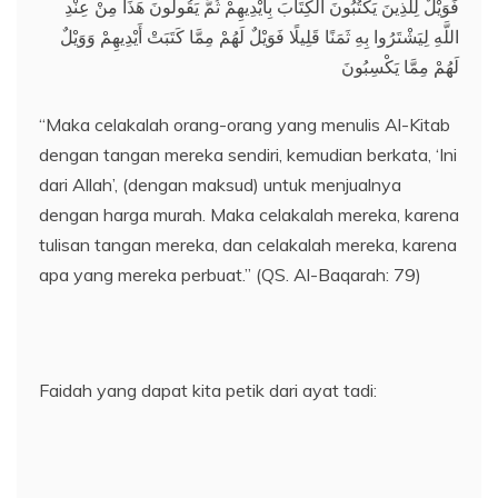
فَوَيْلٌ لِلَّذِينَ يَكْتُبُونَ الْكِتَابَ بِأَيْدِيهِمْ ثُمَّ يَقُولُونَ هَذَا مِنْ عِنْدِ
اللَّهِ لِيَشْتَرُوا بِهِ ثَمَنًا قَلِيلًا فَوَيْلٌ لَهُمْ مِمَّا كَتَبَتْ أَيْدِيهِمْ وَوَيْلٌ
لَهُمْ مِمَّا يَكْسِبُونَ
“Maka celakalah orang-orang yang menulis Al-Kitab
dengan tangan mereka sendiri, kemudian berkata, ‘Ini
dari Allah’, (dengan maksud) untuk menjualnya
dengan harga murah. Maka celakalah mereka, karena
tulisan tangan mereka, dan celakalah mereka, karena
apa yang mereka perbuat.” (QS. Al-Baqarah: 79)
Faidah yang dapat kita petik dari ayat tadi: