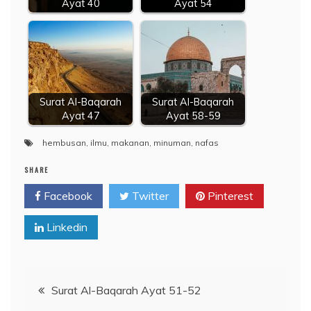
Ayat 40
Ayat 54
Surat Al-Baqarah
Surat Al-Baqarah
Ayat 47
Ayat 58-59
hembusan
,
ilmu
,
makanan
,
minuman
,
nafas
SHARE
Facebook
Twitter
Pinterest
Linkedin
Navigasi
Surat Al-Baqarah Ayat 51-52