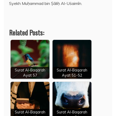
Syekh Muḥammad bin Ṣāliḥ Al-Uṡaimīn.
Related Posts:
Surat Al-Baqarah
Surat Al-Baqarah
Ayat 57
Ayat 51-52
Surat Al-Baqarah
Surat Al-Baqarah