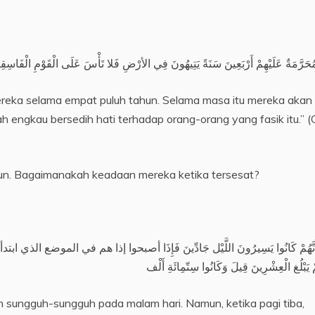
ا مُحَرَّمَةٌ عَلَيْهِمْ أَرْبَعِينَ سَنَةً يَتِيهُونَ فِي الأرْضِ فَلا تَأْسَ عَلَى الْقَوْمِ الْفَاسِقِ
ereka selama empat puluh tahun. Selama masa itu mereka akan
h engkau bersedih hati terhadap orang-orang yang fasik itu.” (
un. Bagaimanakah keadaan mereka ketika tersesat?
َنَّهُمْ كَانُوا يَسِيرُونَ اللَّيْل جَادِّينَ فَإِذَا أصبحوا إذا هم في الموضع الذي ابتدأوا مِنْ
 يَبْلُغ الْعِشْرِينَ قِيلَ وَكَانُوا سِتّمِائَةِ أَلْف
 sungguh-sungguh pada malam hari. Namun, ketika pagi tiba,