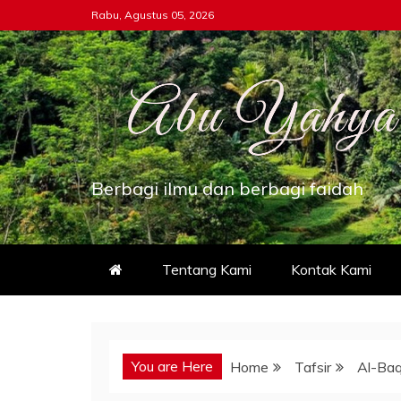
Skip
Rabu, Agustus 05, 2026
to
content
Berbagi ilmu dan berbagi faidah
Tentang Kami
Kontak Kami
You are Here
Home
Tafsir
Al-Ba