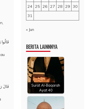
24
25
26
27
28
29
30
31
n,
« Jun
قَالُوا يَ
BERITA LAINNNYA
kau
Surat Al-Baqarah
قَالَ رَب
Ayat 40
a