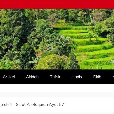
Artikel
Akidah
Tafsir
Hadis
Fikih
qarah
Surat Al-Baqarah Ayat 57