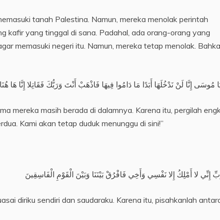
 kafir yang tinggal di sana. Padahal, ada orang-orang yang
ar memasuki negeri itu. Namun, mereka tetap menolak. Bahka
ا مُوسَى إِنَّا لَنْ نَدْخُلَهَا أَبَدًا مَا دَامُوا فِيهَا فَاذْهَبْ أَنْتَ وَرَبُّكَ فَقَاتِلا إِنَّا هَا هُن
ma mereka masih berada di dalamnya. Karena itu, pergilah eng
dua. Kami akan tetap duduk menunggu di sini!”
ِّ إِنِّي لا أَمْلِكُ إِلا نَفْسِي وَأَخِي فَافْرُقْ بَيْنَنَا وَبَيْنَ الْقَوْمِ الْفَاسِقِينَ
i diriku sendiri dan saudaraku. Karena itu, pisahkanlah antar