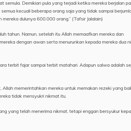
t semula. Demikian pula yang terjadi ketika mereka berjalan p
l semua kecuali beberapa orang saja yang tidak sampai berjuml
mereka dulunya 600.000 orang.” (Tafsir Jalalain)
luh tahun. Namun, setelah itu Allah memaafkan mereka dan
i mereka dengan awan serta menurunkan kepada mereka dua n
ra terbit fajar sampai terbit matahari. Adapun salwa adalah se
t, Allah memerintahkan mereka untuk memakan rezeki yang bai
ka tidak mensyukri nikmat itu.
ang yang telah menerima nikmat, tetapi enggan bersyukur kep