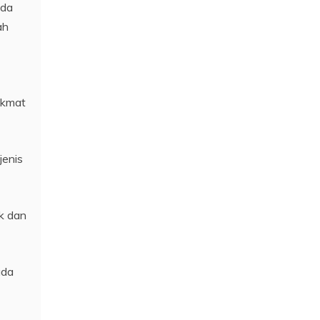
ada
ah
ikmat
jenis
k dan
ada