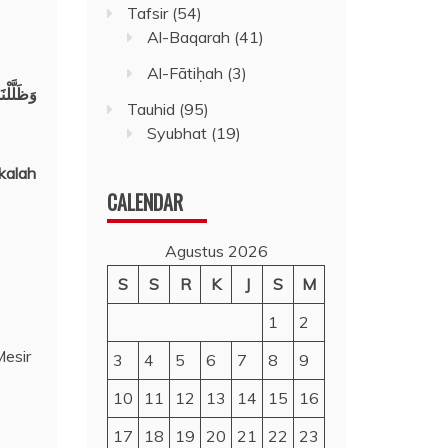
Tafsir
(54)
Al-Baqarah
(41)
Al-Fātiḥah
(3)
وَظَلَّلْن
Tauhid
(95)
Syubhat
(19)
kalah
CALENDAR
Agustus 2026
S
S
R
K
J
S
M
1
2
Mesir
3
4
5
6
7
8
9
10
11
12
13
14
15
16
17
18
19
20
21
22
23