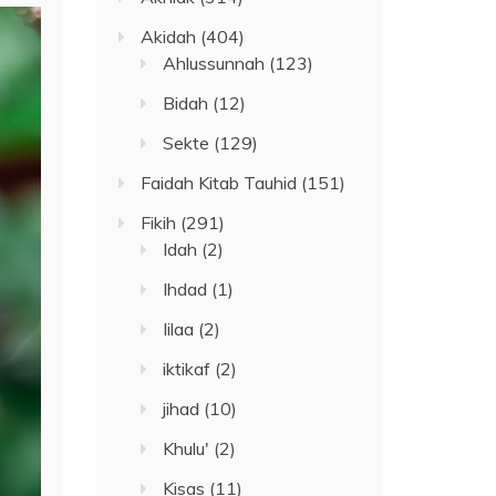
Akidah
(404)
Ahlussunnah
(123)
Bidah
(12)
Sekte
(129)
Faidah Kitab Tauhid
(151)
Fikih
(291)
Idah
(2)
Ihdad
(1)
Iilaa
(2)
iktikaf
(2)
jihad
(10)
Khulu'
(2)
Kisas
(11)