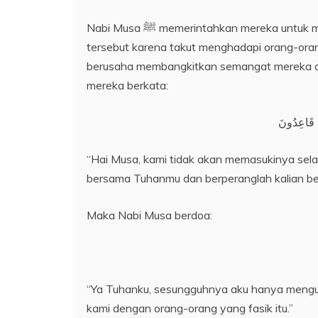
Nabi Musa ﷺ memerintahkan mereka untuk memasuki tanah Palestina. Namun, mereka menolak perintah
tersebut karena takut menghadapi orang-orang
berusaha membangkitkan semangat mereka ag
mereka berkata:
َا قَاعِدُونَ
“Hai Musa, kami tidak akan memasukinya sela
bersama Tuhanmu dan berperanglah kalian ber
Maka Nabi Musa berdoa:
“Ya Tuhanku, sesungguhnya aku hanya menguasa
kami dengan orang-orang yang fasik itu.”