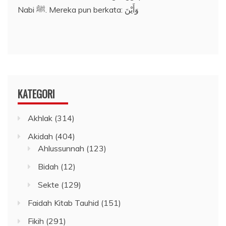
Nabi ﷺ. Mereka pun berkata: وَأَيْنَ
KATEGORI
Akhlak
(314)
Akidah
(404)
Ahlussunnah
(123)
Bidah
(12)
Sekte
(129)
Faidah Kitab Tauhid
(151)
Fikih
(291)