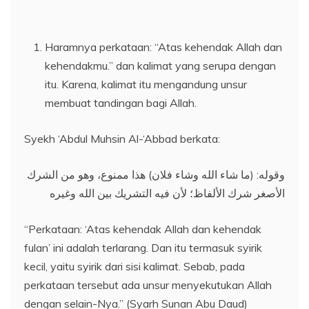
Haramnya perkataan: “Atas kehendak Allah dan
kehendakmu.” dan kalimat yang serupa dengan
itu. Karena, kalimat itu mengandung unsur
membuat tandingan bagi Allah.
Syekh ‘Abdul Muhsin Al-‘Abbad berkata:
وقوله: (ما شاء الله وشاء فلان) هذا ممنوع، وهو من الشرك
الأصغر شرك الألفاظ؛ لأن فيه التشريك بين الله وغيره
“Perkataan: ‘Atas kehendak Allah dan kehendak
fulan’ ini adalah terlarang. Dan itu termasuk syirik
kecil, yaitu syirik dari sisi kalimat. Sebab, pada
perkataan tersebut ada unsur menyekutukan Allah
dengan selain-Nya.” (Syarh Sunan Abu Daud)