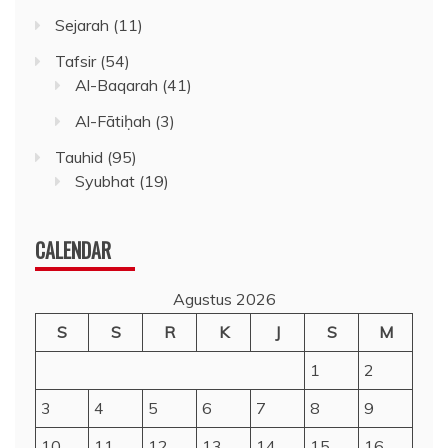
Sejarah
(11)
Tafsir
(54)
Al-Baqarah
(41)
Al-Fātiḥah
(3)
Tauhid
(95)
Syubhat
(19)
CALENDAR
Agustus 2026
S
S
R
K
J
S
M
1
2
3
4
5
6
7
8
9
10
11
12
13
14
15
16