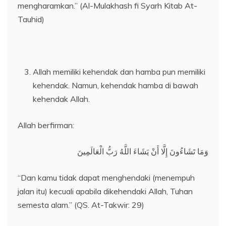
mengharamkan.” (Al-Mulakhash fi Syarh Kitab At-
Tauhid)
Allah memiliki kehendak dan hamba pun memiliki
kehendak. Namun, kehendak hamba di bawah
kehendak Allah.
Allah berfirman:
وَمَا تَشَاءُونَ إِلَّا أَنْ يَشَاءَ اللَّهُ رَبُّ الْعَالَمِينَ
“Dan kamu tidak dapat menghendaki (menempuh
jalan itu) kecuali apabila dikehendaki Allah, Tuhan
semesta alam.” (QS. At-Takwir: 29)