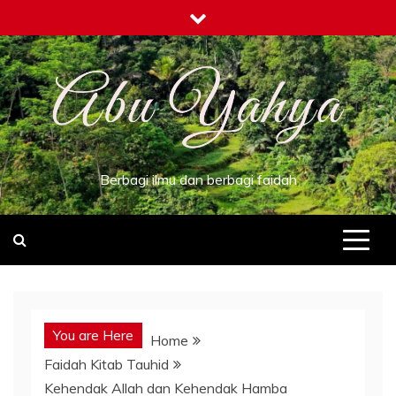
Skip
to
content
Berbagi ilmu dan berbagi faidah
You are Here
Home
Faidah Kitab Tauhid
Kehendak Allah dan Kehendak Hamba