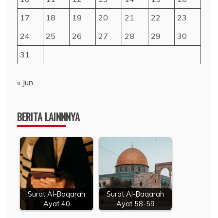
17
18
19
20
21
22
23
24
25
26
27
28
29
30
31
« Jun
BERITA LAINNNYA
Surat Al-Baqarah
Surat Al-Baqarah
Ayat 40
Ayat 58-59