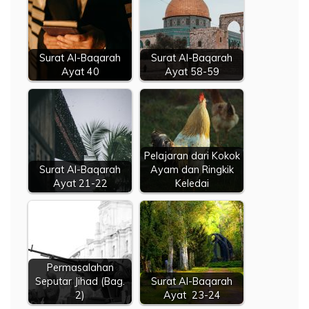
Surat Al-Baqarah
Surat Al-Baqarah
Ayat 40
Ayat 58-59
Pelajaran dari Kokok
Surat Al-Baqarah
Ayam dan Ringkik
Ayat 21-22
Keledai
Permasalahan
Seputar Jihad (Bag.
Surat Al-Baqarah
2)
Ayat 23-24