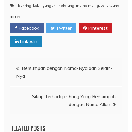
beriring
,
kebingungan
,
melarang
,
membimbing
,
terlaksana
SHARE
Facebook
Twitter
Pinterest
Linkedin
Navigasi
Bersumpah dengan Nama-Nya dan Selain-
Nya
pos
Sikap Terhadap Orang Yang Bersumpah
dengan Nama Allah
RELATED POSTS