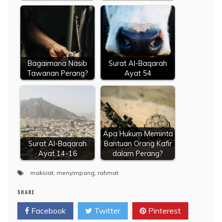
Bagaimana Nasib
Surat Al-Baqarah
Tawanan Perang?
Ayat 54
Apa Hukum Meminta
Surat Al-Baqarah
Bantuan Orang Kafir
Ayat 14-16
dalam Perang?
maksiat
,
menyimpang
,
rahmat
SHARE
Facebook
Twitter
Pinterest