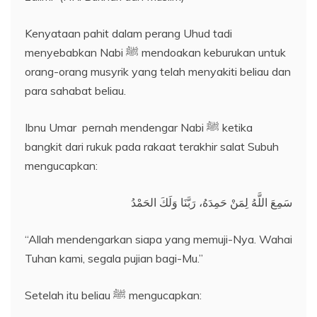
Kenyataan pahit dalam perang Uhud tadi
menyebabkan Nabi ﷺ mendoakan keburukan untuk
orang-orang musyrik yang telah menyakiti beliau dan
para sahabat beliau.
Ibnu Umar pernah mendengar Nabi ﷺ ketika
bangkit dari rukuk pada rakaat terakhir salat Subuh
mengucapkan:
سَمِعَ اللَّهُ لِمَنْ حَمِدَهُ، رَبَّنَا وَلَكَ الحَمْدُ
“Allah mendengarkan siapa yang memuji-Nya. Wahai
Tuhan kami, segala pujian bagi-Mu.”
Setelah itu beliau ﷺ mengucapkan: