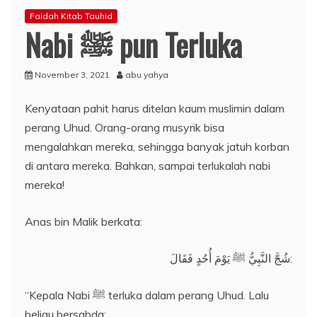
Faidah Kitab Tauhid
Nabi ﷺ pun Terluka
November 3, 2021
abu yahya
Kenyataan pahit harus ditelan kaum muslimin dalam
perang Uhud. Orang-orang musyrik bisa
mengalahkan mereka, sehingga banyak jatuh korban
di antara mereka. Bahkan, sampai terlukalah nabi
mereka!
Anas bin Malik berkata:
شُجَّ النَّبِيُّ ﷺ يَوْمَ أُحُدٍ فَقَالَ:
“Kepala Nabi ﷺ terluka dalam perang Uhud. Lalu
beliau bersabda: