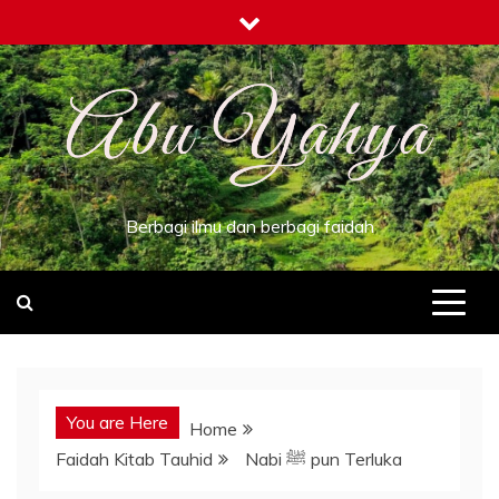
Skip
to
content
Berbagi ilmu dan berbagi faidah
You are Here
Home
Faidah Kitab Tauhid
Nabi ﷺ pun Terluka