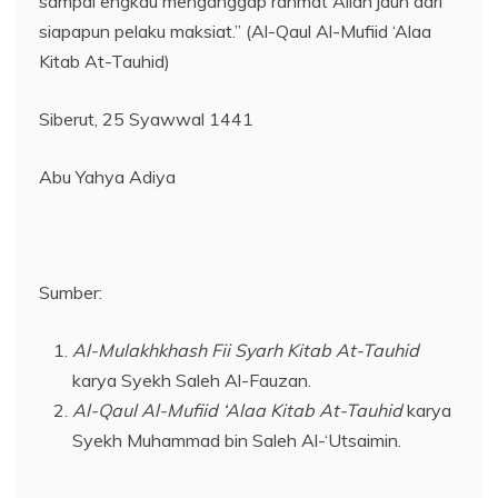
sampai engkau menganggap rahmat Allah jauh dari
siapapun pelaku maksiat.” (Al-Qaul Al-Mufiid ‘Alaa
Kitab At-Tauhid)
Siberut, 25 Syawwal 1441
Abu Yahya Adiya
Sumber:
Al-Mulakhkhash Fii Syarh Kitab At-Tauhid
karya Syekh Saleh Al-Fauzan.
Al-Qaul Al-Mufiid
‘
Alaa Kitab At-Tauhid
karya
Syekh Muhammad bin Saleh Al-‘Utsaimin.