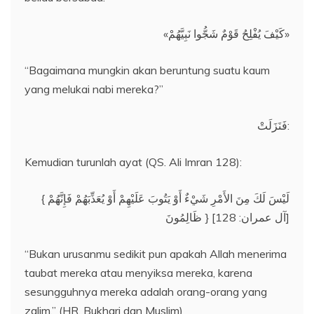
«كَيْفَ يُفْلِحُ قَوْمٌ شَجُّوا نَبِيَّهُمْ»
“Bagaimana mungkin akan beruntung suatu kaum
yang melukai nabi mereka?”
فَنَزَلَتْ:
Kemudian turunlah ayat (QS. Ali Imran 128):
{ لَيْسَ لَكَ مِنَ الأَمْرِ شَيْءٌ أَوْ يَتُوبَ عَلَيْهِمْ أَوْ يُعَذِّبَهُمْ فَإِنَّهُمْ
ظَالِمُونَ } [آل عمران: 128]
“Bukan urusanmu sedikit pun apakah Allah menerima
taubat mereka atau menyiksa mereka, karena
sesungguhnya mereka adalah orang-orang yang
zalim.” (HR. Bukhari dan Muslim)