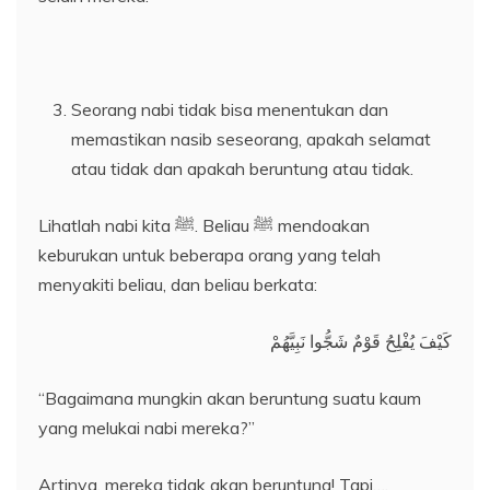
Seorang nabi tidak bisa menentukan dan
memastikan nasib seseorang, apakah selamat
atau tidak dan apakah beruntung atau tidak.
Lihatlah nabi kita ﷺ. Beliau ﷺ mendoakan
keburukan untuk beberapa orang yang telah
menyakiti beliau, dan beliau berkata:
كَيْفَ يُفْلِحُ قَوْمٌ شَجُّوا نَبِيَّهُمْ
“Bagaimana mungkin akan beruntung suatu kaum
yang melukai nabi mereka?”
Artinya, mereka tidak akan beruntung! Tapi….