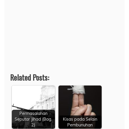
Related Posts:
Permasalahan
Seputar Jihad (Bag.
Kisas pada Selain
2)
Pembunuhan