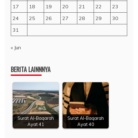
17
18
19
20
21
22
23
24
25
26
27
28
29
30
31
« Jun
BERITA LAINNNYA
Surat Al-Baqarah
Surat Al-Baqarah
Ayat 41
Ayat 40