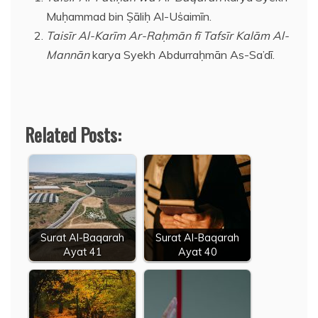
Muḥammad bin Ṣāliḥ Al-Uṡaimīn.
Taisīr Al-Karīm Ar-Raḥmān fī Tafsīr Kalām Al-
Mannān
karya Syekh Abdurraḥmān As-Sa’dī.
Related Posts:
Surat Al-Baqarah
Surat Al-Baqarah
Ayat 41
Ayat 40