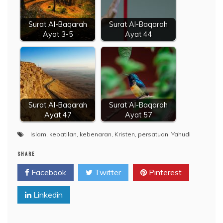
Surat Al-Baqarah
Surat Al-Baqarah
Ayat 3-5
Ayat 44
Surat Al-Baqarah
Surat Al-Baqarah
Ayat 47
Ayat 57
Islam
,
kebatilan
,
kebenaran
,
Kristen
,
persatuan
,
Yahudi
SHARE
Facebook
Twitter
Pinterest
Linkedin