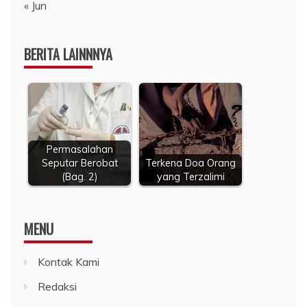
« Jun
BERITA LAINNNYA
Permasalahan
Seputar Berobat
Terkena Doa Orang
(Bag. 2)
yang Terzalimi
MENU
Kontak Kami
Redaksi