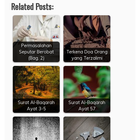
Related Posts:
Permasalahan
Seputar Berobat
Terkena Doa Orang
(Bag. 2)
yang Terzalimi
Surat Al-Baqarah
Surat Al-Baqarah
Ayat 3-5
Ayat 57