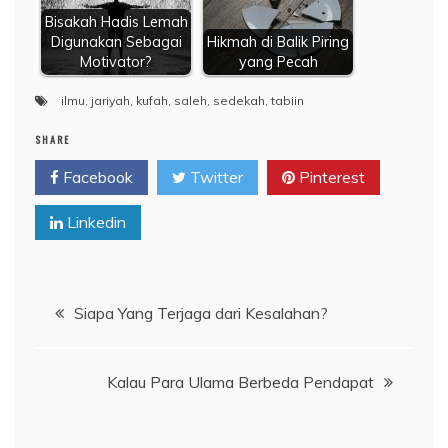
Bisakah Hadis Lemah
Digunakan Sebagai
Hikmah di Balik Piring
Motivator?
yang Pecah
ilmu
,
jariyah
,
kufah
,
saleh
,
sedekah
,
tabiin
SHARE
Facebook
Twitter
Pinterest
Linkedin
Navigasi
Siapa Yang Terjaga dari Kesalahan?
pos
Kalau Para Ulama Berbeda Pendapat