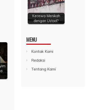
Kecewa Menikah
dengan Ustad?
MENU
Kontak Kami
Redaksi
yyim
Tentang Kami
ka