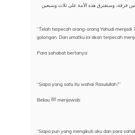
ين فرقة، وستفترق هذه الأمة على ثلاث وسبعين
“Telah terpecah orang-orang Yahudi menjadi 
golongan. Dan umatku ini akan terpecah menjad
Para sahabat bertanya:
“Siapa yang satu itu wahai Rasulullah?”
Beliau ﷺ menjawab:
“Siapa pun yang mengikuti aku dan para sahaba