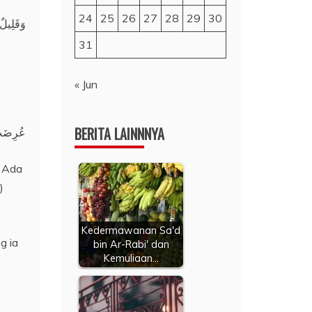
24
25
26
27
28
29
30
وَقَلِيلٌ
31
« Jun
BERITA LAINNNYA
عُرِضَتْ ع
. Ada
)
Kedermawanan Sa'd
g ia
bin Ar-Rabi' dan
Kemuliaan…