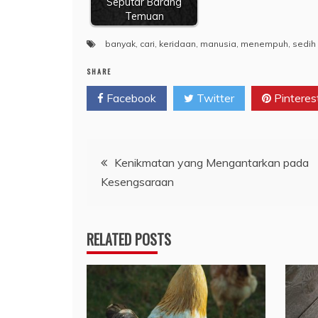
Seputar Barang
Temuan
banyak
,
cari
,
keridaan
,
manusia
,
menempuh
,
sedih
SHARE
Facebook
Twitter
Pinteres
Navigasi
Kenikmatan yang Mengantarkan pada
Kesengsaraan
pos
RELATED POSTS