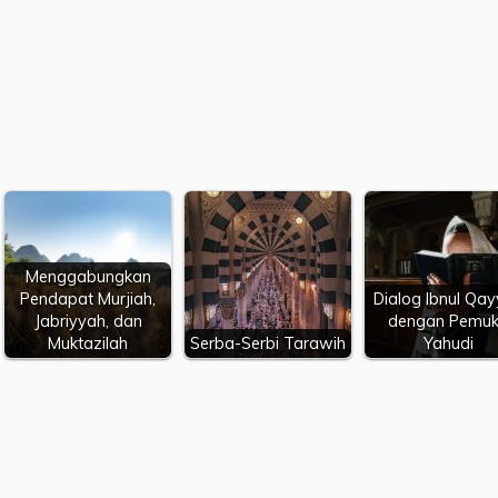
Menggabungkan
Pendapat Murjiah,
Dialog Ibnul Qa
Jabriyyah, dan
dengan Pemu
Muktazilah
Serba-Serbi Tarawih
Yahudi