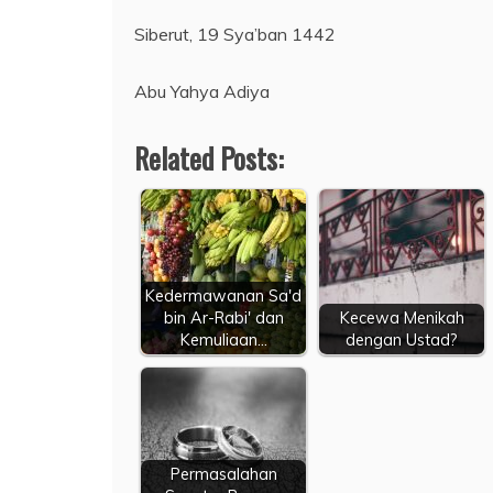
Siberut, 19 Sya’ban 1442
Abu Yahya Adiya
Related Posts:
Kedermawanan Sa'd
bin Ar-Rabi' dan
Kecewa Menikah
Kemuliaan…
dengan Ustad?
Permasalahan