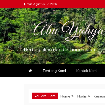
Skip
Jumat, Agustus 07, 2026
to
content
Berbagi ilmu dan berbagi faidah
Tentang Kami
Kontak Kami
You are Here
Home
Hadis
Kesepi