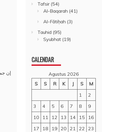
Tafsir
(54)
Al-Baqarah
(41)
Al-Fātiḥah
(3)
Tauhid
(95)
Syubhat
(19)
CALENDAR
إن جمه
Agustus 2026
S
S
R
K
J
S
M
1
2
3
4
5
6
7
8
9
10
11
12
13
14
15
16
17
18
19
20
21
22
23