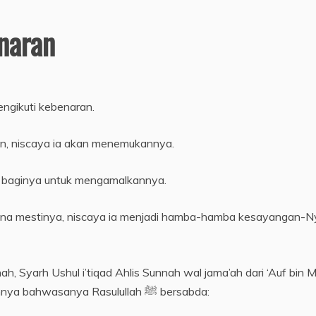
naran
engikuti kebenaran.
an, niscaya ia akan menemukannya.
 baginya untuk mengamalkannya.
ana mestinya, niscaya ia menjadi hamba-hamba kesayangan-N
, Syarh Ushul i’tiqad Ahlis Sunnah wal jama’ah dari ‘Auf bin M
Al-Asyja’i, Abu Hurairah dan para sahabat lainnya bahwasanya Rasulullah ﷺ bersabda: