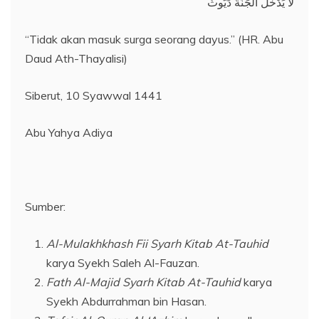
لَا يَدْخُلُ الْجَنَّةَ دَيُّوثٌ
“Tidak akan masuk surga seorang dayus.” (HR. Abu
Daud Ath-Thayalisi)
Siberut, 10 Syawwal 1441
Abu Yahya Adiya
Sumber:
Al-Mulakhkhash Fii Syarh Kitab At-Tauhid
karya Syekh Saleh Al-Fauzan.
Fath
Al-
Majid Syarh Kitab At-Tauhid
karya
Syekh Abdurrahman bin Hasan.