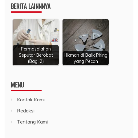
BERITA LAINNNYA
Permasalahan
Seputar Berobat
Hikmah di Balik Piring
(Bag. 2)
yang Pecah
MENU
Kontak Kami
Redaksi
Tentang Kami