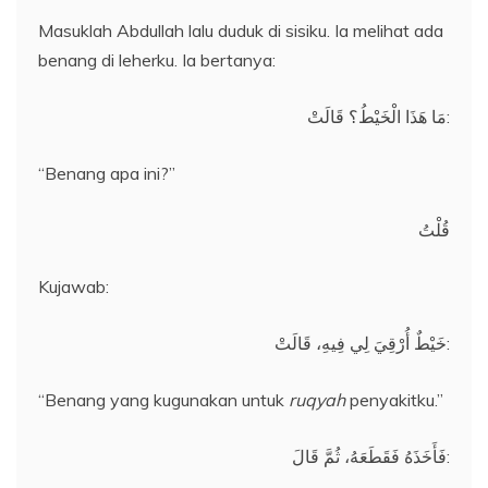
Masuklah Abdullah lalu duduk di sisiku. Ia melihat ada
benang di leherku. Ia bertanya:
مَا هَذَا الْخَيْطُ؟ قَالَتْ:
“Benang apa ini?”
قُلْتُ
Kujawab:
خَيْطٌ أُرْقِيَ لِي فِيهِ، قَالَتْ:
“Benang yang kugunakan untuk
ruqyah
penyakitku.”
فَأَخَذَهُ فَقَطَعَهُ، ثُمَّ قَالَ: