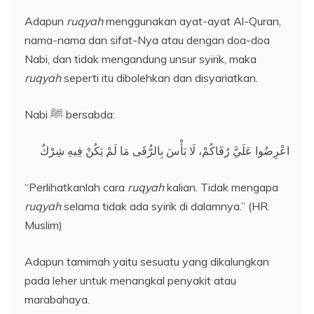
Adapun
ruqyah
menggunakan ayat-ayat Al-Quran,
nama-nama dan sifat-Nya atau dengan doa-doa
Nabi, dan tidak mengandung unsur syirik, maka
ruqyah
seperti itu dibolehkan dan disyariatkan.
Nabi ﷺ bersabda:
اعْرِضُوا عَلَيَّ رُقَاكُمْ، لَا بَأْسَ بِالرُّقَى مَا لَمْ يَكُنْ فِيهِ شِرْكٌ
“Perlihatkanlah cara
ruqyah
kalian. Tidak mengapa
ruqyah
selama tidak ada syirik di dalamnya.” (HR.
Muslim)
Adapun tamimah yaitu sesuatu yang dikalungkan
pada leher untuk menangkal penyakit atau
marabahaya.