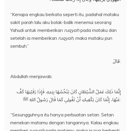
“Kenapa engkau berkata seperti itu, padahal mataku
sakit parah lalu aku bolak-balik menemui seorang
Yahudi untuk memberikan
ruqyah
pada mataku dan
setelah ia memberikan
ruqyah
, maka mataku pun
sembuh.”
قَالَ:
Abdullah menjawab:
إِنَّمَا ذَلِكَ عَمَلُ الشَّيْطَانِ كَانَ يَنْخُسُهَا بِيَدِهِ، فَإِذَا رَقَيْتِهَا كَفَّ
عَنْهَا، إِنَّمَا كَانَ يَكْفِيكِ أَنْ تَقُولِي كَمَا قَالَ رَسُولُ اللهِ ﷺ:
“Sesungguhnya itu hanya perbuatan setan. Setan
menekan matamu dengan tangannya. Kalau engkau
memberi
ruqyah
pada matamu, maka ia pun berhenti