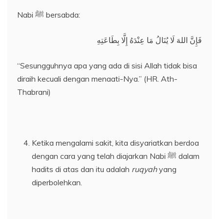
Nabi ﷺ bersabda:
فَإِنَّ اللهَ لَا يُنَالُ مَا عِنْدَهُ إِلَّا بِطَاعَتِهِ
“Sesungguhnya apa yang ada di sisi Allah tidak bisa
diraih kecuali dengan menaati-Nya.” (HR. Ath-
Thabrani)
Ketika mengalami sakit, kita disyariatkan berdoa
dengan cara yang telah diajarkan Nabi ﷺ dalam
hadits di atas dan itu adalah
ruqyah
yang
diperbolehkan.