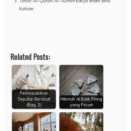
Tafsir Al-Quran Al-‘Azhim
karya Imam Ibnu
Katsier.
Related Posts:
Permasalahan
Seputar Berobat
Hikmah di Balik Piring
(Bag. 2)
yang Pecah