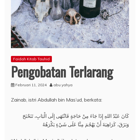
Faidah Kitab Tauhid
Pengobatan Terlarang
Februari 11, 2024
abu yahya
Zainab, istri Abdullah bin Mas’ud, berkata:
كَانَ عَبْدُ اللهِ إِذَا جَاءَ مِنْ حَاجَةٍ فَانْتَهَى إِلَى الْبَابِ، تَنَحْنَحَ
وَبَزَقَ، كَرَاهِيَةَ أَنْ يَهْجُمَ مِنَّا عَلَى شَيْءٍ يَكْرَهُهُ