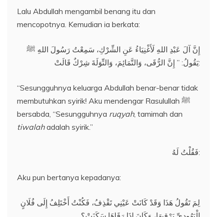
Lalu Abdullah mengambil benang itu dan
mencopotnya. Kemudian ia berkata:
إِنَّ آلَ عَبْدِ اللهِ لَأَغْنِيَاءُ عَنِ الشِّرْكِ، سَمِعْتُ رَسُولَ اللهِ ﷺ
يَقُولُ: ” إِنَّ الرُّقَى، وَالتَّمَائِمَ، وَالتِّوَلَةَ شِرْكٌ قَالَتْ:
“Sesungguhnya keluarga Abdullah benar-benar tidak
membutuhkan syirik! Aku mendengar Rasulullah ﷺ
bersabda, “Sesungguhnya
ruqyah
, tamimah dan
tiwalah
adalah syirik.”
فَقُلْتُ لَهُ:
Aku pun bertanya kepadanya:
لِمَ تَقُولُ هَذَا وَقَدْ كَانَتْ عَيْنِي تَقْذِفُ، فَكُنْتُ أَخْتَلِفُ إِلَى فُلَانٍ
الْيَهُودِيِّ يَرْقِيهَا، وَكَانَ إِذَا رَقَاهَا سَكَنَتْ؟