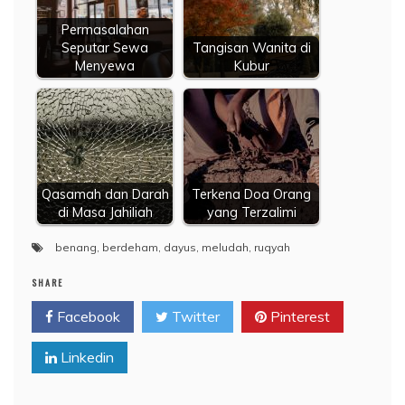
Permasalahan
Seputar Sewa
Tangisan Wanita di
Menyewa
Kubur
Qasamah dan Darah
Terkena Doa Orang
di Masa Jahiliah
yang Terzalimi
benang
,
berdeham
,
dayus
,
meludah
,
ruqyah
SHARE
Facebook
Twitter
Pinterest
Linkedin