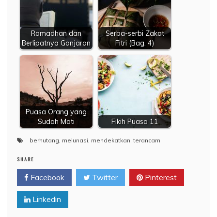
Ramadhan dan
Serba-serbi Zakat
Berlipatnya Ganjaran
Fitri (Bag. 4)
Puasa Orang yang
Sudah Mati
Fikih Puasa 11
berhutang
,
melunasi
,
mendekatkan
,
terancam
SHARE
Facebook
Twitter
Pinterest
Linkedin