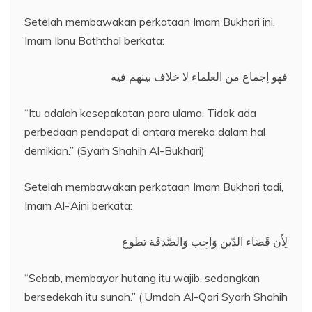
Setelah membawakan perkataan Imam Bukhari ini,
Imam Ibnu Baththal berkata:
فهو إجماع من العلماء لا خلاف بينهم فيه
“Itu adalah kesepakatan para ulama. Tidak ada
perbedaan pendapat di antara mereka dalam hal
demikian.” (Syarh Shahih Al-Bukhari)
Setelah membawakan perkataan Imam Bukhari tadi,
Imam Al-‘Aini berkata:
لِأَن قَضَاء الدّين وَاجِب وَالصَّدَقَة تطوع
“Sebab, membayar hutang itu wajib, sedangkan
bersedekah itu sunah.” (‘Umdah Al-Qari Syarh Shahih