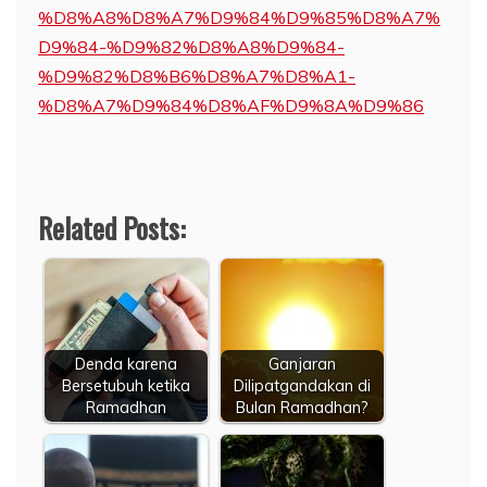
%D8%A8%D8%A7%D9%84%D9%85%D8%A7%
D9%84-%D9%82%D8%A8%D9%84-
%D9%82%D8%B6%D8%A7%D8%A1-
%D8%A7%D9%84%D8%AF%D9%8A%D9%86
Related Posts:
Denda karena
Ganjaran
Bersetubuh ketika
Dilipatgandakan di
Ramadhan
Bulan Ramadhan?