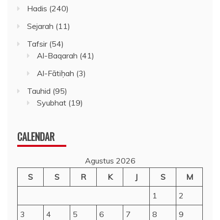
Hadis
(240)
Sejarah
(11)
Tafsir
(54)
Al-Baqarah
(41)
Al-Fātiḥah
(3)
Tauhid
(95)
Syubhat
(19)
CALENDAR
Agustus 2026
S
S
R
K
J
S
M
1
2
3
4
5
6
7
8
9