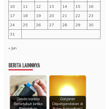
10
11
12
13
14
15
16
17
18
19
20
21
22
23
24
25
26
27
28
29
30
31
« Jun
BERITA LAINNNYA
Denda karena
Ganjaran
Bersetubuh ketika
Dilipatgandakan di
Ramadhan
Bulan Ramadhan?