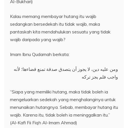
Al-Bukhari)
Kalau memang membayar hutang itu wajib
sedangkan bersedekah itu tidak wajib, maka
pantaskah kita mendahulukan sesuatu yang tidak
wajib daripada yang wajib?
Imam Ibnu Qudamah berkata:
ومن عليه دين، لا يجوز أن يتصدق صدقة تمنع قضاءها؛ لأنه
واجب فلم يجز تركه
“Siapa yang memiliki hutang, maka tidak boleh ia
mengeluarkan sedekah yang menghalanginya untuk
menunaikan hutangnya. Sebab, membayar hutang itu
wajib. Karena itu, tidak boleh ia meninggalkan itu.”
(Al-Kafi Fii Fiqh Al-Imam Ahmad)