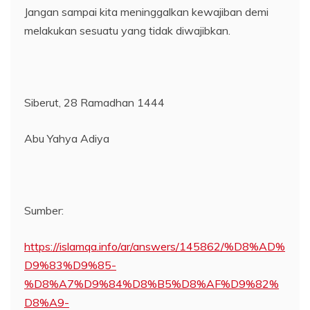
Jangan sampai kita meninggalkan kewajiban demi
melakukan sesuatu yang tidak diwajibkan.
Siberut, 28 Ramadhan 1444
Abu Yahya Adiya
Sumber:
https://islamqa.info/ar/answers/145862/%D8%AD%
D9%83%D9%85-
%D8%A7%D9%84%D8%B5%D8%AF%D9%82%
D8%A9-