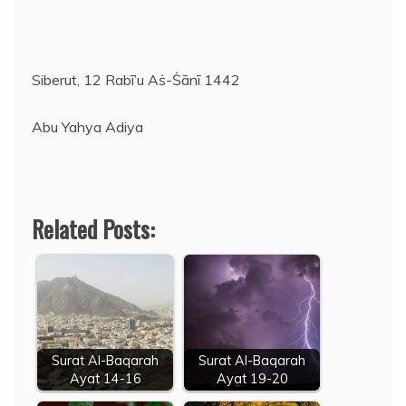
Siberut, 12 Rabī’u Aṡ-Ṡānī 1442
Abu Yahya Adiya
Related Posts:
Surat Al-Baqarah
Surat Al-Baqarah
Ayat 14-16
Ayat 19-20