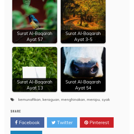
Surat Al-Baqarah
Surat Al-Baqarah
Ayat 57
Ayat 3-5
Surat Al-Baqarah
Surat Al-Baqarah
Ayat 13
Ayat 54
kemunafikan
,
keraguan
,
menghinakan
,
menipu
,
syak
SHARE
Facebook
Twitter
Pinterest