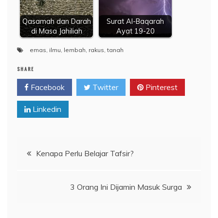
Qasamah dan Darah
Surat Al-Baqarah
di Masa Jahiliah
Ayat 19-20
emas
,
ilmu
,
lembah
,
rakus
,
tanah
SHARE
Facebook
Twitter
Pinterest
Linkedin
Navigasi
Kenapa Perlu Belajar Tafsir?
pos
3 Orang Ini Dijamin Masuk Surga