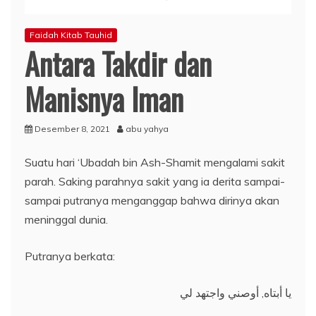
Faidah Kitab Tauhid
Antara Takdir dan
Manisnya Iman
Desember 8, 2021
abu yahya
Suatu hari ‘Ubadah bin Ash-Shamit mengalami sakit
parah. Saking parahnya sakit yang ia derita sampai-
sampai putranya menganggap bahwa dirinya akan
meninggal dunia.
Putranya berkata:
يا أبتاه, أوصني واجتهد لي