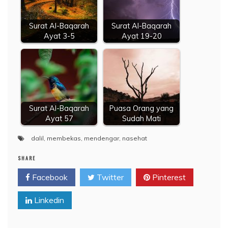
Surat Al-Baqarah
Surat Al-Baqarah
Ayat 3-5
Ayat 19-20
Surat Al-Baqarah
Puasa Orang yang
Ayat 57
Sudah Mati
dalil
,
membekas
,
mendengar
,
nasehat
SHARE
Facebook
Twitter
Pinterest
Linkedin