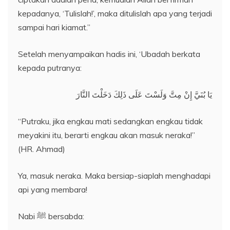
kepadanya, ‘Tulislah!’, maka ditulislah apa yang terjadi
sampai hari kiamat.”
Setelah menyampaikan hadis ini, ‘Ubadah berkata
kepada putranya:
يَا بُنَيَّ إِنْ مِتَّ وَلَسْتَ عَلَى ذَلِكَ دَخَلْتَ النَّارَ
“Putraku, jika engkau mati sedangkan engkau tidak
meyakini itu, berarti engkau akan masuk neraka!”
(HR. Ahmad)
Ya, masuk neraka. Maka bersiap-siaplah menghadapi
api yang membara!
Nabi ﷺ bersabda: