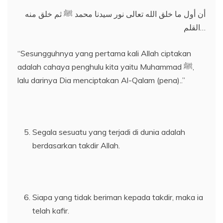
أن أول ما خلق الله تعالى نور سيدنا محمد ﷺ ثم خلق منه
القلم…
“Sesungguhnya yang pertama kali Allah ciptakan
adalah cahaya penghulu kita yaitu Muhammad ﷺ,
lalu darinya Dia menciptakan Al-Qalam (pena)..”
Segala sesuatu yang terjadi di dunia adalah
berdasarkan takdir Allah.
Siapa yang tidak beriman kepada takdir, maka ia
telah kafir.