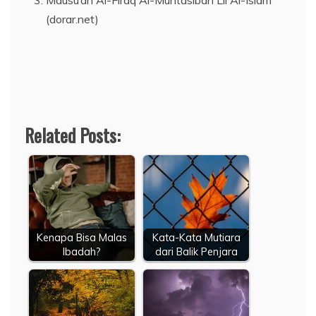
Mausu’ah Al-Firaq Al-Muntasibah Lii Al-Islam
(dorar.net)
Related Posts:
Kenapa Bisa Malas
Kata-Kata Mutiara
Ibadah?
dari Balik Penjara