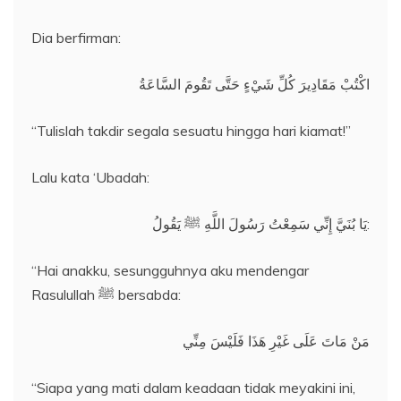
Dia berfirman:
اكْتُبْ مَقَادِيرَ كُلِّ شَيْءٍ حَتَّى تَقُومَ السَّاعَةُ
“Tulislah takdir segala sesuatu hingga hari kiamat!”
Lalu kata ‘Ubadah:
يَا بُنَيَّ إِنِّي سَمِعْتُ رَسُولَ اللَّهِ ﷺ يَقُولُ:
“Hai anakku, sesungguhnya aku mendengar
Rasulullah ﷺ bersabda:
مَنْ مَاتَ عَلَى غَيْرِ هَذَا فَلَيْسَ مِنِّي
“Siapa yang mati dalam keadaan tidak meyakini ini,