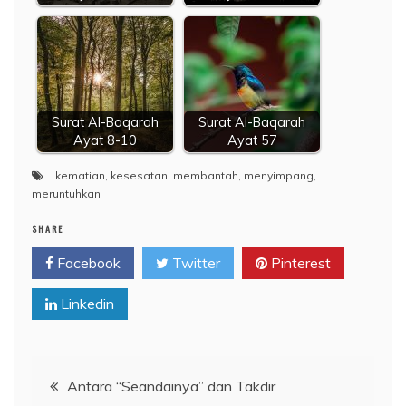
Surat Al-Baqarah
Surat Al-Baqarah
Ayat 8-10
Ayat 57
kematian
,
kesesatan
,
membantah
,
menyimpang
,
meruntuhkan
SHARE
Facebook
Twitter
Pinterest
Linkedin
Navigasi
Antara “Seandainya” dan Takdir