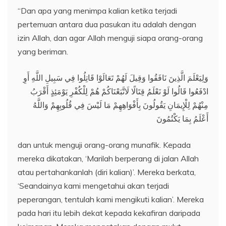
“Dan apa yang menimpa kalian ketika terjadi
pertemuan antara dua pasukan itu adalah dengan
izin Allah, dan agar Allah menguji siapa orang-orang
yang beriman.
وَلِيَعْلَمَ الَّذِينَ نَافَقُوا وَقِيلَ لَهُمْ تَعَالَوْا قَاتِلُوا فِي سَبِيلِ اللَّهِ أَوِ
ادْفَعُوا قَالُوا لَوْ نَعْلَمُ قِتَالًا لَاتَّبَعْنَاكُمْ هُمْ لِلْكُفْرِ يَوْمَئِذٍ أَقْرَبُ
مِنْهُمْ لِلْإِيمَانِ يَقُولُونَ بِأَفْوَاهِهِمْ مَا لَيْسَ فِي قُلُوبِهِمْ وَاللَّهُ
أَعْلَمُ بِمَا يَكْتُمُونَ
dan untuk menguji orang-orang munafik. Kepada
mereka dikatakan, ‘Marilah berperang di jalan Allah
atau pertahankanlah (diri kalian)’. Mereka berkata,
‘Seandainya kami mengetahui akan terjadi
peperangan, tentulah kami mengikuti kalian’. Mereka
pada hari itu lebih dekat kepada kekafiran daripada