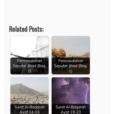
Related Posts:
Permasalahan
Permasalahan
Seputar Jihad (Bag.
Seputar Jihad (Bag.
2)
1)
Surat Al-Baqarah
Surat Al-Baqarah
Ayat 14-16
Ayat 19-20