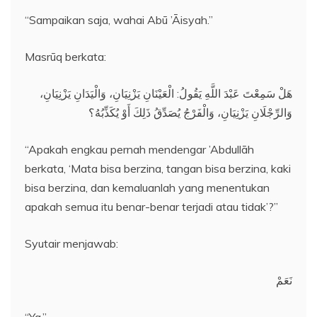
“Sampaikan saja, wahai Abū ’Āisyah.”
Masrūq berkata:
هَلْ سَمِعْتَ عَبْدَ اللَّهِ يَقُولُ: الْعَيْنَانِ يَزْنِيَانِ، وَالْيَدَانِ يَزْنِيَانِ،
وَالرِّجْلَانِ يَزْنِيَانِ، وَالْفَرْجُ يُصَدِّقُ ذَلِكَ أَوْ يُكَذِّبُهُ؟
“Apakah engkau pernah mendengar ’Abdullāh
berkata, ‘Mata bisa berzina, tangan bisa berzina, kaki
bisa berzina, dan kemaluanlah yang menentukan
apakah semua itu benar-benar terjadi atau tidak’?”
Syutair menjawab:
نَعَمْ