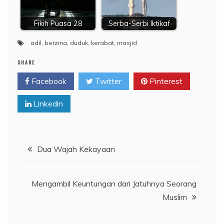
Fikih Puasa 28
Serba-Serbi Iktikaf
adil
,
berzina
,
duduk
,
kerabat
,
masjid
SHARE
Facebook
Twitter
Pinterest
Linkedin
Navigasi
Dua Wajah Kekayaan
pos
Mengambil Keuntungan dari Jatuhnya Seorang
Muslim