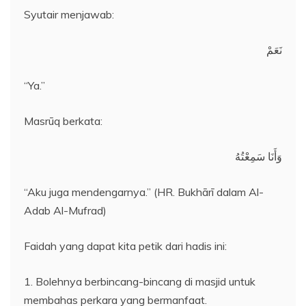
Syutair menjawab:
نَعَمْ
“Ya.”
Masrūq berkata:
وَأَنَا سَمِعْتُهُ
“Aku juga mendengarnya.” (HR. Bukhārī dalam Al-
Adab Al-Mufrad)
Faidah yang dapat kita petik dari hadis ini:
1. Bolehnya berbincang-bincang di masjid untuk
membahas perkara yang bermanfaat.