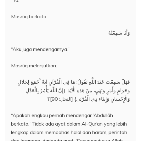
“Ya.”
Masrūq berkata:
وَأَنَا سَمِعْتُهُ
“Aku juga mendengarnya.”
Masrūq melanjutkan:
فَهَلْ سَمِعْتَ عَبْدَ اللَّهِ يَقُولُ: مَا فِي الْقُرْآنِ آيَةٌ أَجْمَعَ لِحَلَالٍ
وَحَرَامٍ وَأَمْرٍ وَنَهْيٍ، مِنْ هَذِهِ الْآيَةِ: {إِنَّ اللَّهَ يَأْمُرُ بِالْعَدْلِ
وَالْإِحْسَانِ وَإِيتَاءِ ذِي الْقُرْبَى} [النحل: 90]؟
“Apakah engkau pernah mendengar ’Abdullāh
berkata, ‘Tidak ada ayat dalam Al-Qur‘an yang lebih
lengkap dalam membahas halal dan haram, perintah
dan larangan, daripada ayat: ‘Sesungguhnya Allah