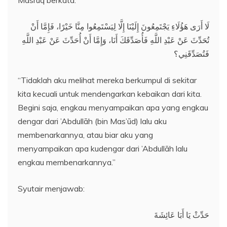
Masrūq berkata:
لَا أَرَى هَؤُلَاءِ يَجْتَمِعُونَ إِلَيْنَا إِلَّا لِيَسْتَمِعُوا مِنَّا خَيْرًا، فَإِمَّا أَنْ
تُحَدِّثَ عَنْ عَبْدِ اللَّهِ فَأُصَدِّقَكَ أَنَا، وَإِمَّا أَنْ أُحَدِّثَ عَنْ عَبْدِ اللَّهِ
فَتُصَدِّقَنِي؟
“Tidaklah aku melihat mereka berkumpul di sekitar
kita kecuali untuk mendengarkan kebaikan dari kita.
Begini saja, engkau menyampaikan apa yang engkau
dengar dari ’Abdullāh (bin Mas’ūd) lalu aku
membenarkannya, atau biar aku yang
menyampaikan apa kudengar dari ’Abdullāh lalu
engkau membenarkannya.”
Syutair menjawab:
حَدِّثْ يَا أَبَا عَائِشَةَ