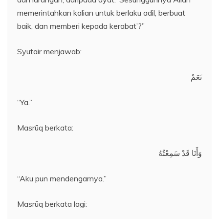
memerintahkan kalian untuk berlaku adil, berbuat
baik, dan memberi kepada kerabat’?”
Syutair menjawab:
نَعَمْ
“Ya.”
Masrūq berkata:
وَأَنَا قَدْ سَمِعْتُهُ
“Aku pun mendengarnya.”
Masrūq berkata lagi: