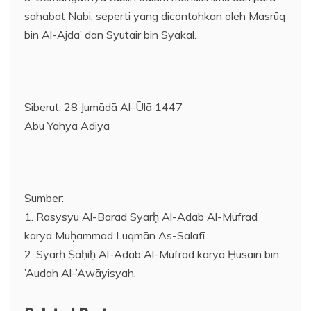
sahabat Nabi, seperti yang dicontohkan oleh Masrūq
bin Al-Ajda’ dan Syutair bin Syakal.
Siberut, 28 Jumādā Al-Ūlā 1447
Abu Yahya Adiya
Sumber:
1. Rasysyu Al-Barad Syarḥ Al-Adab Al-Mufrad
karya Muḥammad Luqmān As-Salafī
2. Syarḥ Ṣaḥīḥ Al-Adab Al-Mufrad karya Ḥusain bin
’Audah Al-’Awāyisyah.