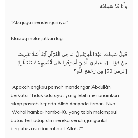
وَأَنَا قَدْ سَمِعْتُهُ
“Aku juga mendengarnya.”
Masrūq melanjutkan lagi:
فَهَلْ سَمِعْتَ عَبْدَ اللَّهِ يَقُولُ: مَا فِي الْقُرْآنِ آيَةٌ أَشَدَّ تَفْوِيضًا
مِنْ قَوْلِهِ: {يَا عِبَادِيَ الَّذِينَ أَسْرَفُوا عَلَى أَنْفُسِهِمْ لَا تَقْنَطُوا}
[الزمر: 53] مِنْ رَحْمَةِ اللَّهِ؟
“Apakah engkau pernah mendengar ’Abdullāh
berkata, ‘Tidak ada ayat yang lebih menanamkan
sikap pasrah kepada Allah daripada firman-Nya:
‘Wahai hamba-hamba-Ku yang telah melampaui
batas terhadap diri mereka sendiri, janganlah
berputus asa dari rahmat Allah’?”