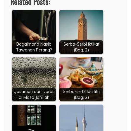
Related Posts:
Bagaimana Nasib
Serba-Serbi Iktikaf
Tawanan Perang?
(Bag. 2)
Qasamah dan Darah
Serba-serbi Idulfitri
di Masa Jahiliah
(Bag. 2)