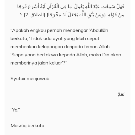
فَهَلْ سَمِعْتَ عَبْدَ اللَّهِ يَقُولُ: مَا فِي الْقُرْآنِ آيَةٌ أَسْرَعَ فَرَجًا
مِنْ قَوْلِهِ: {وَمَنْ يَتَّقِ اللَّهَ يَجْعَلْ لَهُ مَخْرَجًا} [الطلاق: 2] ؟
“Apakah engkau pernah mendengar ’Abdullāh
berkata, ‘Tidak ada ayat yang lebih cepat
memberikan kelapangan daripada firman Allah:
‘Siapa yang bertakwa kepada Allah, maka Dia akan
memberinya jalan keluar’?”
Syutair menjawab:
نَعَمْ
“Ya.”
Masrūq berkata: