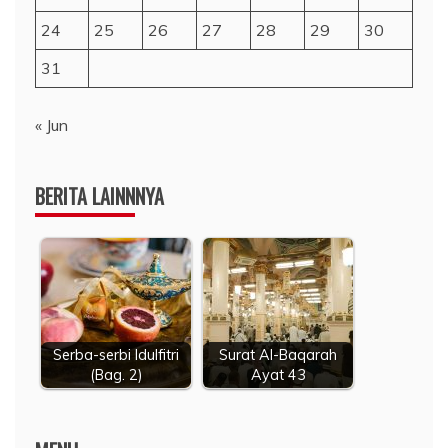
24
25
26
27
28
29
30
31
« Jun
BERITA LAINNNYA
Serba-serbi Idulfitri
Surat Al-Baqarah
(Bag. 2)
Ayat 43