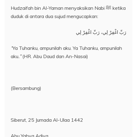
Hudzaifah bin Al-Yaman menyaksikan Nabi ﷺ ketika
duduk di antara dua sujud mengucapkan:
رَبِّ اغْفِرْ لِي، رَبِّ اغْفِرْ لِي
“
Ya Tuhanku, ampunilah aku. Ya Tuhanku, ampunilah
aku
.”
(HR. Abu Daud dan An-Nasai)
(Bersambung)
Siberut, 25 Jumada Al-Ulaa 1442
Abu Yahya Adiya