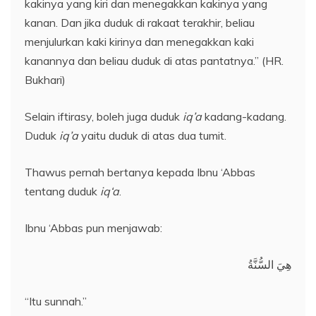
kakinya yang kiri dan menegakkan kakinya yang
kanan. Dan jika duduk di rakaat terakhir, beliau
menjulurkan kaki kirinya dan menegakkan kaki
kanannya dan beliau duduk di atas pantatnya.” (HR.
Bukhari)
Selain iftirasy, boleh juga duduk
iq’a
kadang-kadang.
Duduk
iq’a
yaitu duduk di atas dua tumit.
Thawus pernah bertanya kepada Ibnu ‘Abbas
tentang duduk
iq
‘a
.
Ibnu ‘Abbas pun menjawab:
هِيَ السُّنَّةُ
“Itu sunnah.”