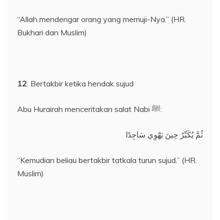
“Allah mendengar orang yang memuji-Nya.” (HR.
Bukhari dan Muslim)
12
. Bertakbir ketika hendak sujud
Abu Hurairah menceritakan salat Nabi ﷺ:
ثُمَّ يُكَبِّرُ حِينَ يَهْوِي سَاجِدًا
“Kemudian beliau bertakbir tatkala turun sujud.” (HR.
Muslim)