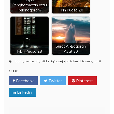
Sujud:
Penghormatan atau
Pelanggaran?
Fikih Puasa 20
Surat Al-Baqarah
Fikih Puasa 28
Ayat 30
bahu
,
bertasbih
,
iktidal
,
iq'a
,
sejajar
,
tahmid
,
tasmik
,
tumit
SHARE
Facebook
Twitter
Pinterest
Linkedin
Navigasi