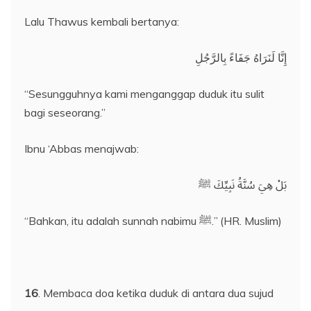
Lalu Thawus kembali bertanya:
إِنَّا لَنَرَاهُ جَفَاءً بِالرَّجُلِ
“Sesungguhnya kami menganggap duduk itu sulit
bagi seseorang.”
Ibnu ‘Abbas menajwab:
بَلْ هِيَ سُنَّةُ نَبِيِّكَ ﷺ
“Bahkan, itu adalah sunnah nabimu ﷺ.” (HR. Muslim)
16
. Membaca doa ketika duduk di antara dua sujud