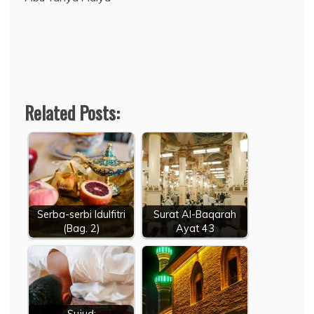
Related Posts:
Serba-serbi Idulfitri
Surat Al-Baqarah
(Bag. 2)
Ayat 43