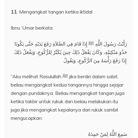
11
. Mengangkat tangan ketika iktidal
Ibnu ‘Umar berkata:
رَأَيْتُ رَسُولَ اللَّهِ ﷺ إِذَا قَامَ فِي الصَّلاَةِ رَفَعَ يَدَيْهِ حَتَّى يَكُونَا
حَذْوَ مَنْكِبَيْهِ، وَكَانَ يَفْعَلُ ذَلِكَ حِينَ يُكَبِّرُ لِلرُّكُوعِ، وَيَفْعَلُ ذَلِكَ
إِذَا رَفَعَ رَأْسَهُ مِنَ الرُّكُوعِ، وَيَقُولُ:
“Aku melihat Rasulullah ﷺ jika berdiri dalam salat,
beliau mengangkat kedua tangannya hingga sejajar
dengan pundaknya. Beliau mengangkat tangan juga
ketika takbir untuk rukuk dan beliau melakukan itu
juga jika mengangkat kepalanya dari rukuk sambil
mengucapkan:
سَمِعَ اللَّهُ لِمَنْ حَمِدَهُ