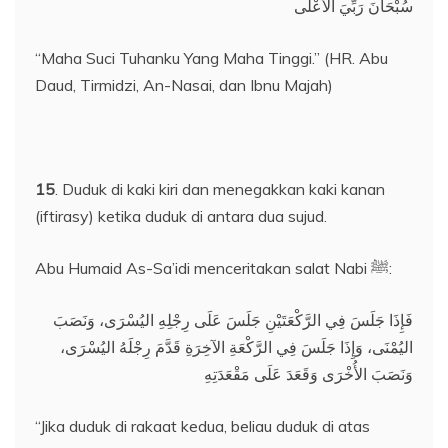
سُبْحَانَ رَبِّيَ الْأَعْلَى
“Maha Suci Tuhanku Yang Maha Tinggi.” (HR. Abu
Daud, Tirmidzi, An-Nasai, dan Ibnu Majah)
15
. Duduk di kaki kiri dan menegakkan kaki kanan
(iftirasy) ketika duduk di antara dua sujud.
Abu Humaid As-Sa’idi menceritakan salat Nabi ﷺ:
فَإِذَا جَلَسَ فِي الرَّكْعَتَيْنِ جَلَسَ عَلَى رِجْلِهِ اليُسْرَى، وَنَصَبَ
اليُمْنَى، وَإِذَا جَلَسَ فِي الرَّكْعَةِ الآخِرَةِ قَدَّمَ رِجْلَهُ اليُسْرَى،
وَنَصَبَ الأُخْرَى وَقَعَدَ عَلَى مَقْعَدَتِهِ
“Jika duduk di rakaat kedua, beliau duduk di atas