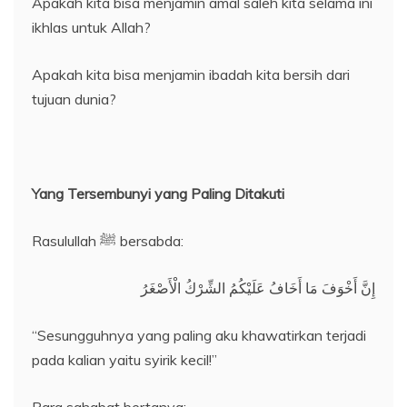
Apakah kita bisa menjamin amal saleh kita selama ini
ikhlas untuk Allah?
Apakah kita bisa menjamin ibadah kita bersih dari
tujuan dunia?
Yang Tersembunyi yang Paling Ditakuti
Rasulullah ﷺ bersabda:
إِنَّ أَخْوَفَ مَا أَخَافُ عَلَيْكُمُ الشِّرْكُ الْأَصْغَرُ
“Sesungguhnya yang paling aku khawatirkan terjadi
pada kalian yaitu syirik kecil!”