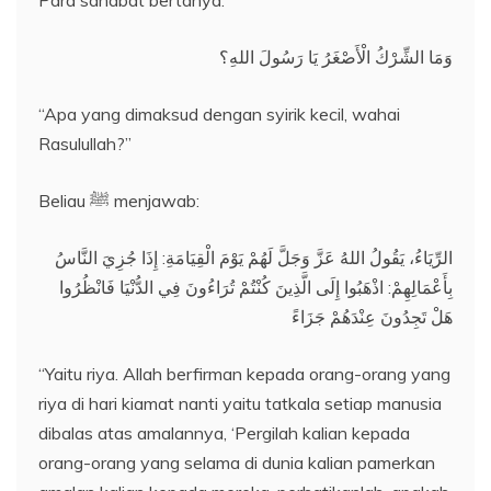
Para sahabat bertanya:
وَمَا الشِّرْكُ الْأَصْغَرُ يَا رَسُولَ اللهِ؟
“Apa yang dimaksud dengan syirik kecil, wahai
Rasulullah?”
Beliau ﷺ menjawab:
الرِّيَاءُ، يَقُولُ اللهُ عَزَّ وَجَلَّ لَهُمْ يَوْمَ الْقِيَامَةِ: إِذَا جُزِيَ النَّاسُ
بِأَعْمَالِهِمْ: اذْهَبُوا إِلَى الَّذِينَ كُنْتُمْ تُرَاءُونَ فِي الدُّنْيَا فَانْظُرُوا
هَلْ تَجِدُونَ عِنْدَهُمْ جَزَاءً
“Yaitu riya. Allah berfirman kepada orang-orang yang
riya di hari kiamat nanti yaitu tatkala setiap manusia
dibalas atas amalannya, ‘Pergilah kalian kepada
orang-orang yang selama di dunia kalian pamerkan