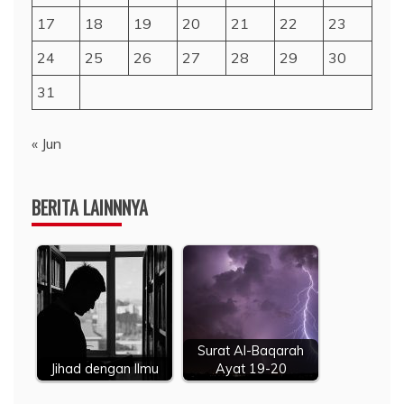
17
18
19
20
21
22
23
24
25
26
27
28
29
30
31
« Jun
BERITA LAINNNYA
Surat Al-Baqarah
Jihad dengan Ilmu
Ayat 19-20