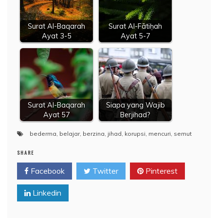
Surat Al-Baqarah
Surat Al-Fātiḥah
Ayat 3-5
Ayat 5-7
Surat Al-Baqarah
Siapa yang Wajib
Ayat 57
Berjihad?
bederma
,
belajar
,
berzina
,
jihad
,
korupsi
,
mencuri
,
semut
SHARE
Facebook
Twitter
Pinterest
Linkedin