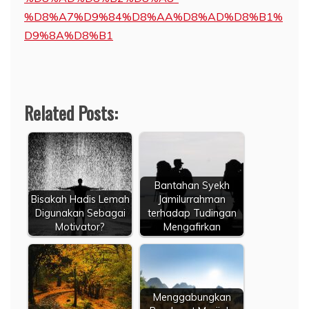
%D8%A7%D9%84%D8%AA%D8%AD%D8%B1%
D9%8A%D8%B1
Related Posts:
Bantahan Syekh
Bisakah Hadis Lemah
Jamilurrahman
Digunakan Sebagai
terhadap Tudingan
Motivator?
Mengafirkan
Menggabungkan