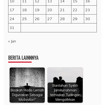
10
11
12
13
14
15
16
17
18
19
20
21
22
23
24
25
26
27
28
29
30
31
« Jun
BERITA LAINNNYA
Bantahan Syekh
Bisakah Hadis Lemah
Jamilurrahman
Digunakan Sebagai
terhadap Tudingan
Motivator?
Mengafirkan