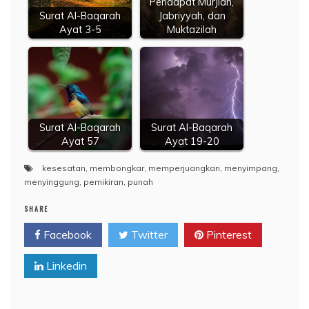
Pendapat Murjiah,
Surat Al-Baqarah
Jabriyyah, dan
Ayat 3-5
Muktazilah
Surat Al-Baqarah
Surat Al-Baqarah
Ayat 57
Ayat 19-20
kesesatan
,
membongkar
,
memperjuangkan
,
menyimpang
,
menyinggung
,
pemikiran
,
punah
SHARE
Facebook
Twitter
Pinterest
Linkedin