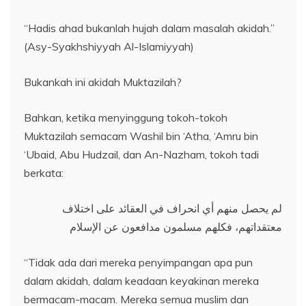
“Hadis ahad bukanlah hujah dalam masalah akidah.”
(Asy-Syakhshiyyah Al-Islamiyyah)
Bukankah ini akidah Muktazilah?
Bahkan, ketika menyinggung tokoh-tokoh
Muktazilah semacam Washil bin ‘Atha, ‘Amru bin
‘Ubaid, Abu Hudzail, dan An-Nazham, tokoh tadi
berkata:
لم يحصل منهم أي انحراف في العقائد على اختلاف
معتقداتهم، فكلهم مسلمون مدافعون عن الإسلام
“Tidak ada dari mereka penyimpangan apa pun
dalam akidah, dalam keadaan keyakinan mereka
bermacam-macam. Mereka semua muslim dan