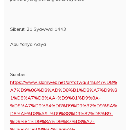
Siberut, 21 Syawwal 1443
Abu Yahya Adiya
Sumber:
https://www.islamweb.net/ar/fatwa/34834/%D8%
A7%D9%86%D8%AD%D8%B1%D8%A7%D9%8
1%D8%A7%D8%AA-%D9%81%D9%8A-
%D8%A7%D9%84%D8%B9%D9%82%D9%8A%
D8%AF%D8%A9-%D9%88%D9%82%D8%B9-
%D9%81%D9%8A%D9%87%D8%A7-
%D8%AD%D8%B2%D8%A8-