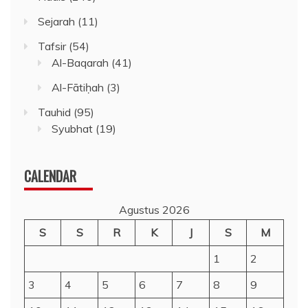
Sejarah
(11)
Tafsir
(54)
Al-Baqarah
(41)
Al-Fātiḥah
(3)
Tauhid
(95)
Syubhat
(19)
CALENDAR
Agustus 2026
S
S
R
K
J
S
M
1
2
3
4
5
6
7
8
9