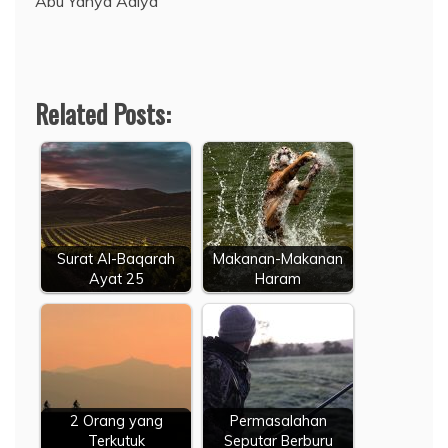
Abu Yahya Adiya
Related Posts:
Surat Al-Baqarah
Makanan-Makanan
Ayat 25
Haram
2 Orang yang
Permasalahan
Terkutuk
Seputar Berburu