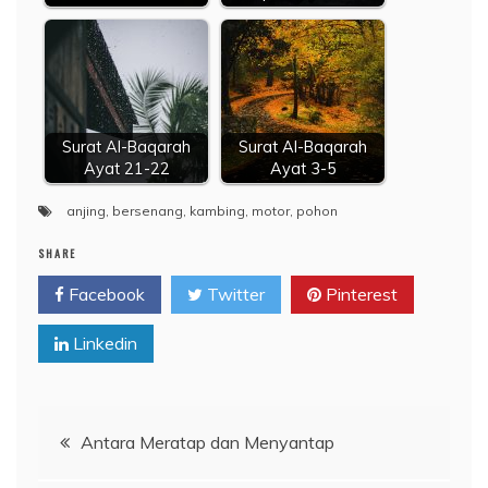
Surat Al-Baqarah
Surat Al-Baqarah
Ayat 21-22
Ayat 3-5
anjing
,
bersenang
,
kambing
,
motor
,
pohon
SHARE
Facebook
Twitter
Pinterest
Linkedin
Navigasi
Antara Meratap dan Menyantap