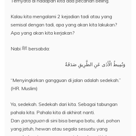
Ternyata di hadapan kita ada pecahan beling.
Kalau kita mengalami 2 kejadian tadi atau yang
semisal dengan tadi, apa yang akan kita lakukan?
Apa yang akan kita kerjakan?
Nabi ﷺ bersabda:
وَتُمِيطُ الْأَذَى عَنِ الطَّرِيقِ صَدَقَةٌ
“Menyingkirkan gangguan di jalan adalah sedekah.”
(HR. Muslim)
Ya, sedekah. Sedekah dari kita. Sebagai tabungan
pahala kita. Pahala kita di akhirat nanti.
Dan
gangguan
di sini bisa berupa batu, duri, pohon
yang jatuh, hewan atau segala sesuatu yang