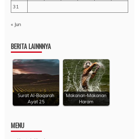
31
« Jun
BERITA LAINNNYA
Surat Al-Baqarah
Makanan-Makanan
Ayat 25
Haram
MENU