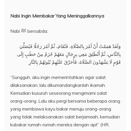
Nabi Ingin Membakar Yang Meninggalkannya
Nabi ﷺ bersabda:
وَلَقَدْ هَمَمْتُ أَنْ آمُرَ بِالصَّلَاةِ، فَتُقَامَ، ثُمَّ آمُرَ رَجُلًا فَيُصَلِّيَ
بِالنَّاسِ، ثُمَّ أَنْطَلِقَ مَعِي بِرِجَالٍ مَعَهُمْ حُزَمٌ مِنْ حَطَبٍ إِلَى
قَوْمٍ لَا يَشْهَدُونَ الصَّلَاةَ، فَأُحَرِّقَ عَلَيْهِمْ بُيُوتَهُمْ بِالنَّارِ
“Sungguh, aku ingin memerintahkan agar salat
dilaksanakan, lalu dikumandangkanlah ikamah.
Kemudian kusuruh seseorang mengimami salat
orang-orang. Lalu aku pergi bersama beberapa orang
yang membawa kayu bakar menuju orang-orang
yang tidak melaksanakan salat berjamaah, kemudian
kubakar rumah-rumah mereka dengan api!” (HR.