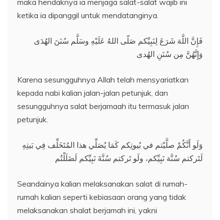
maka hendaknya ia menjaga salat-salat wajib ini
ketika ia dipanggil untuk mendatanginya.
فَإِنَّ اللَّهَ شَرَعَ لِنَبِيِّكم صَلّى اللهُ عَلَيْهِ وسَلَّم سُنَنَ الهُدَى
وَإِنَّهُنَّ مِن سُنَنِ الهُدى
Karena sesungguhnya Allah telah mensyariatkan
kepada nabi kalian jalan-jalan petunjuk, dan
sesungguhnya salat berjamaah itu termasuk jalan
petunjuk.
وَلَو أَنَّكُمْ صلَّيْتم في بُيوتِكم كَمَا يُصَلِّي هذا المُتَخَلِّف فِي بَيتِهِ
لَتَركتم سُنَّة نَبِيِّكم، ولَو تَركتم سُنَّةَ نَبِيِّكم لَضَلَلْتُم
Seandainya kalian melaksanakan salat di rumah-
rumah kalian seperti kebiasaan orang yang tidak
melaksanakan shalat berjamah ini, yakni