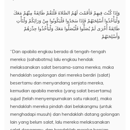
وَإِذَا كُنْتَ فِيهِمْ فَأَقَمْتَ لَهُمُ الصَّلاةَ فَلْتَقُمْ طَائِفَةٌ مِنْهُمْ مَعَكَ
وَلْيَأْخُذُوا أَسْلِحَتَهُمْ فَإِذَا سَجَدُوا فَلْيَكُونُوا مِنْ وَرَائِكُمْ وَلْتَأْتِ
طَائِفَةٌ أُخْرَى لَمْ يُصَلُّوا فَلْيُصَلُّوا مَعَكَ وَلْيَأْخُذُوا حِذْرَهُمْ
وَأَسْلِحَتَهُمْ
“Dan apabila engkau berada di tengah-tengah
mereka (sahabatmu) lalu engkau hendak
melaksanakan salat bersama-sama mereka, maka
hendaklah segolongan dari mereka berdiri (salat)
besertamu dan menyandang senjata mereka,
kemudian apabila mereka (yang salat besertamu)
sujud (telah menyempurnakan satu rakaat), maka
hendaklah mereka pindah dari belakangmu (untuk
menghadapi musuh) dan hendaklah datang golongan
lain yang belum salat, lalu mereka melaksanakan
salat denganmu, dan hendaklah mereka bersiap