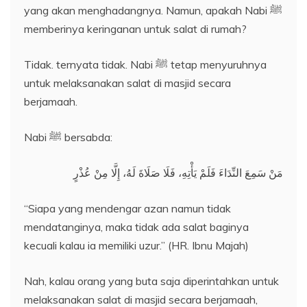
yang akan menghadangnya. Namun, apakah Nabi ﷺ
memberinya keringanan untuk salat di rumah?
Tidak. ternyata tidak. Nabi ﷺ tetap menyuruhnya
untuk melaksanakan salat di masjid secara
berjamaah.
Nabi ﷺ bersabda:
مَنْ سَمِعَ النِّدَاءَ فَلَمْ يَأْتِهِ، فَلَا صَلَاةَ لَهُ، إِلَّا مِنْ عُذْرٍ
“Siapa yang mendengar azan namun tidak
mendatanginya, maka tidak ada salat baginya
kecuali kalau ia memiliki uzur.” (HR. Ibnu Majah)
Nah, kalau orang yang buta saja diperintahkan untuk
melaksanakan salat di masjid secara berjamaah,