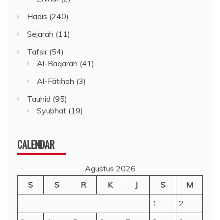
Hadis
(240)
Sejarah
(11)
Tafsir
(54)
Al-Baqarah
(41)
Al-Fātiḥah
(3)
Tauhid
(95)
Syubhat
(19)
CALENDAR
Agustus 2026
S
S
R
K
J
S
M
1
2