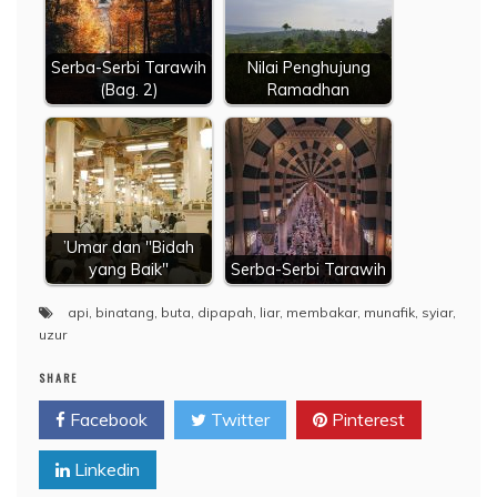
Serba-Serbi Tarawih
Nilai Penghujung
(Bag. 2)
Ramadhan
’Umar dan "Bidah
yang Baik"
Serba-Serbi Tarawih
api
,
binatang
,
buta
,
dipapah
,
liar
,
membakar
,
munafik
,
syiar
,
uzur
SHARE
Facebook
Twitter
Pinterest
Linkedin