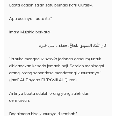
Laata adalah salah satu berhala kafir Quraisy.
Apa asalnya Laata itu?
Imam Mujahid berkata:
كان يَلُتّ السويق للحاجِّ، فعكف على قبره
“Ia suka mengaduk
sawiq
(adonan gandum) untuk
dihidangkan kepada jamaah haji. Setelah meninggal,
orang-orang senantiasa mendatangi kuburannya.”
(Jami’ Al-Bayaan Fii Ta’wiil Al-Quran)
Artinya Laata adalah orang yang saleh dan
dermawan.
Bagaimana bisa kuburnya disembah?