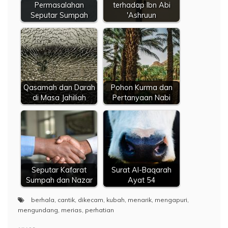
Permasalahan
terhadap Ibn Abi
Seputar Sumpah
'Ashruun
Qasamah dan Darah
Pohon Kurma dan
di Masa Jahiliah
Pertanyaan Nabi
Seputar Kafarat
Surat Al-Baqarah
Sumpah dan Nazar
Ayat 54
berhala
,
cantik
,
dikecam
,
kubah
,
menarik
,
mengapuri
,
mengundang
,
merias
,
perhatian