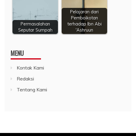
Pelajaran dari
Pemboikotan
Permasalahan
terhadap Ibn Abi
Seputar Sumpah
'Ashruun
MENU
Kontak Kami
Redaksi
Tentang Kami