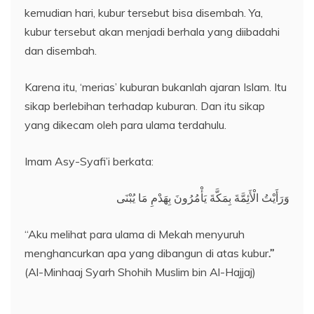
kemudian hari, kubur tersebut bisa disembah. Ya,
kubur tersebut akan menjadi berhala yang diibadahi
dan disembah.
Karena itu, ‘merias’ kuburan bukanlah ajaran Islam. Itu
sikap berlebihan terhadap kuburan. Dan itu sikap
yang dikecam oleh para ulama terdahulu.
Imam Asy-Syafi’i berkata:
وَرَأَيْتُ الْأَئِمَّةَ بِمَكَّةَ يَأْمُرُونَ بِهَدْمِ مَا يُبْنَى
“Aku melihat para ulama di Mekah menyuruh
menghancurkan apa yang dibangun di atas kubur
.”
(Al-Minhaaj Syarh Shohih Muslim bin Al-Hajjaj)