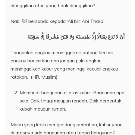
ditinggikan atau yang tidak ditinggikan?
Nabi ﷺ bersabda kepada ‘Ali bin Abi Thalib:
أَنْ لَا تَدَعَ تِمْثَالًا إِلَّا طَمَسْتَهُ وَلَا قَبْرًا مُشْرِفًا إِلَّا سَوَّيْتَهُ
“Janganlah engkau meninggalkan patung kecuali
engkau hancurkan dan jangan pula engkau
meninggalkan kubur yang meninggi kecuali engkau
ratakan.” (HR. Muslim)
Membuat bangunan di atas kubur. Bangunan apa
saja. Baik tinggi maupun rendah. Baik berbentuk
kubah maupun rumah.
Mana yang lebih mengundang perhatian, kubur yang
di atasnya ada bangunan atau tanpa bangunan?